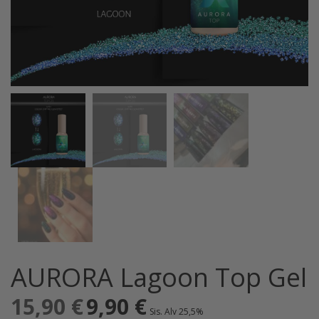
AURORA Lagoon Top Gel
15,90
€
Alkuperäinen
9,90
€
Nykyinen
Sis. Alv 25,5%
hinta
hinta