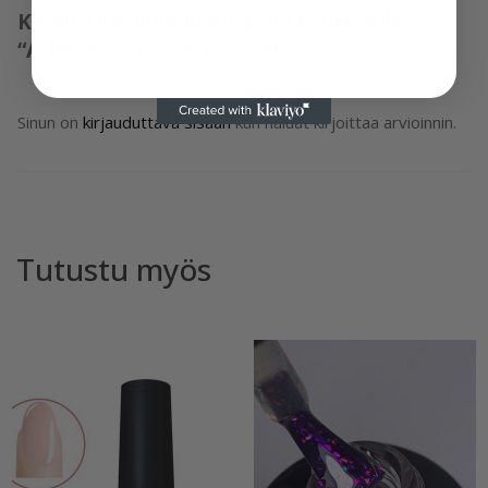
Kirjoita ensimmäinen arvio tuotteelle
“AURORA Lagoon Top Gel”
Sinun on
kirjauduttava sisään
kun haluat kirjoittaa arvioinnin.
Tutustu myös