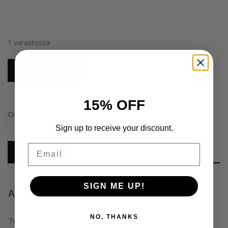
oli:
on:
15,90 €.
9,90 €.
1 varastossa
AURORA
Lisää ostoskoriin
Lagoon
Top
Gel
15% OFF
määrä
Osastot:
Nail Art
,
Top Gel
,
Yleinen
Sign up to receive your discount.
Email
Arviot (0)
SIGN ME UP!
Arviot
NO, THANKS
Tuotearvioita ei vielä ole.