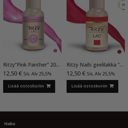
Ritzy”Pink Panther” 200, Cat Eye
Ritzy Nails geelilakka ”Red Velvet” 45 TPO vapaa, 9 ml
12,50
€
12,50
€
Sis. Alv 25,5%
Sis. Alv 25,5%
Lisää ostoskoriin
Lisää ostoskoriin
Haku