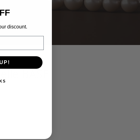
FF
our discount.
UP!
relle BASE
KS