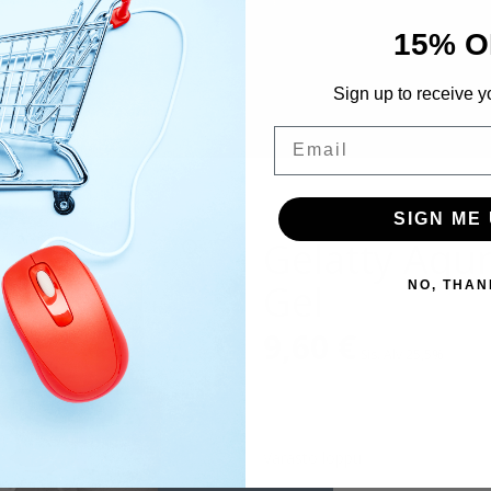
15% O
Sign up to receive y
Email
SIGN ME 
Gelatty Aqu
Gel
NO, THAN
9,60
€
Sis. Alv 25,5%
Varasto loppu