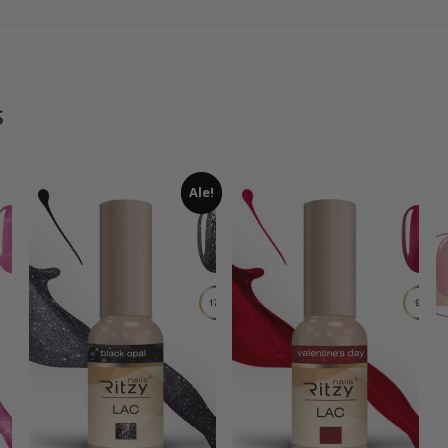
s
Ale!