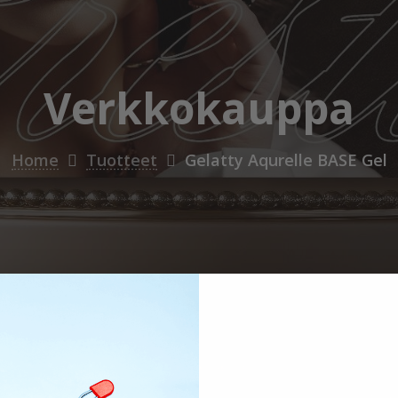
Verkkokauppa
Home
Tuotteet
Gelatty Aqurelle BASE Gel