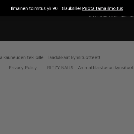
Kassa
Ilmainen toimitus yli 90.- tilauksille!
Piilota tämä ilmoitus
RITZY NAILS – Ammattilai
ja kauneuden tekijöille – laadukkaat kynsituotteet!
Privacy Policy
RITZY NAILS – Ammattilaistason kynsituot