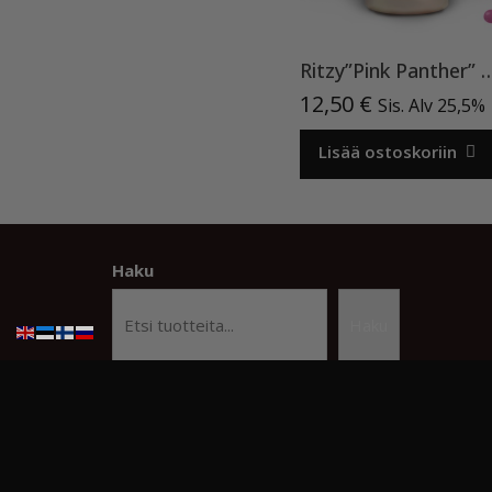
Ritzy”Pink Panther” 20
12,50
€
Sis. Alv 25,5%
Lisää ostoskoriin
Haku
Haku
© Copyright Kauneusstudio Kristiina
Beauty Studi