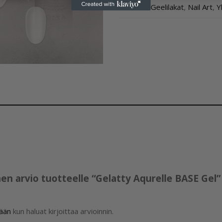
Osastot:
Geelilakat
,
Nail Art
,
Y
en arvio tuotteelle “Gelatty Aqurelle BASE Gel”
sään
kun haluat kirjoittaa arvioinnin.