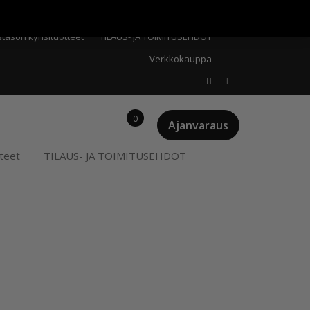
Meistä
Oma tili
Ostoskori
Privacy Policy
stason kynsituotteet
TILAUS- JA TOIMITUSEHDOT
Verkkokauppa
0
Ajanvaraus
teet
TILAUS- JA TOIMITUSEHDOT