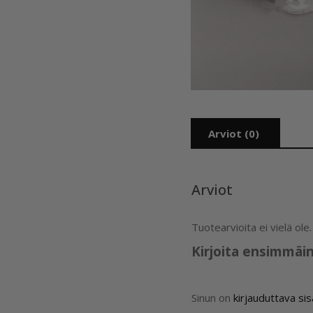
Arviot (0)
Arviot
Tuotearvioita ei vielä ole.
Kirjoita ensimmäin
Sinun on
kirjauduttava si