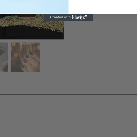
Osastot:
Nail Art
,
Top Gel
,
Yle