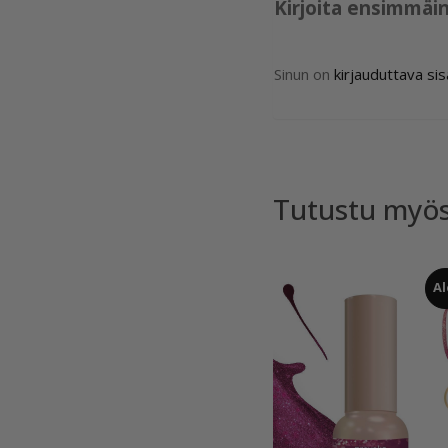
Kirjoita ensimmäi
Sinun on
kirjauduttava si
Tutustu myö
Al