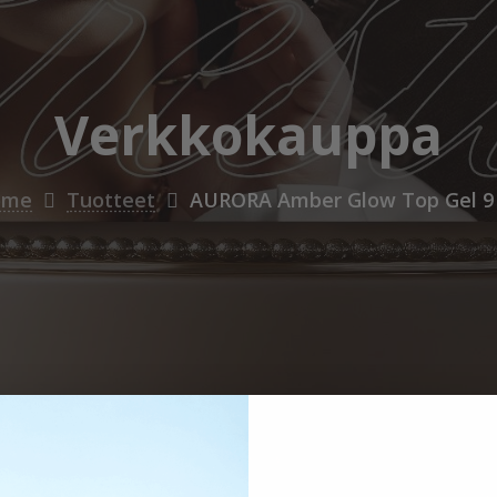
Verkkokauppa
ome
Tuotteet
AURORA Amber Glow Top Gel 9