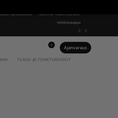
Meistä
Oma tili
Ostoskori
Privacy Policy
stason kynsituotteet
TILAUS- JA TOIMITUSEHDOT
Verkkokauppa
0
Ajanvaraus
teet
TILAUS- JA TOIMITUSEHDOT