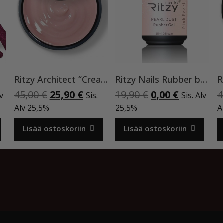
lakka
Ritzy Architect “Cream” rakennegeeli,50ml
Ritzy Nails Rubber base ”Pink Pearl” pohjageeli, 15 ml
nen
inen
Alkuperäinen
Nykyinen
Alkuperäinen
Nykyinen
45,00
€
25,90
€
19,90
€
0,00
€
4
lv
Sis.
Sis. Alv
a
hinta
hinta
hinta
hinta
Alv 25,5%
25,5%
A
oli:
on:
oli:
on:
€.
45,00 €.
25,90 €.
19,90 €.
0,00 €.
Lisää ostoskoriin
Lisää ostoskoriin