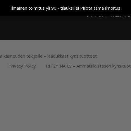
Kassa
Ilmainen toimitus yli 90.- tilauksille!
Piilota tämä ilmoitus
RITZY NAILS – Ammattilai
ja kauneuden tekijöille – laadukkaat kynsituotteet!
Privacy Policy
RITZY NAILS – Ammattilaistason kynsituot