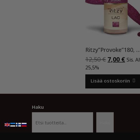
Ritzy”Provoke”180, geeli
Alkuperäi
Nyky
12,50
€
7,00
€
Sis. A
hinta
hint
25,5%
oli:
on:
12,50 €.
7,00 
Lisää ostoskoriin
Haku
Haku