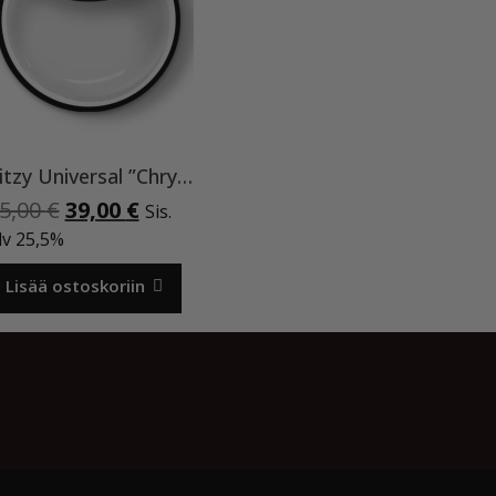
Ritzy Universal ”Chrystal clear” 50 ml TPO vapaa
Alkuperäinen
Nykyinen
5,00
€
39,00
€
Sis.
hinta
hinta
lv 25,5%
oli:
on:
45,00 €.
39,00 €.
Lisää ostoskoriin