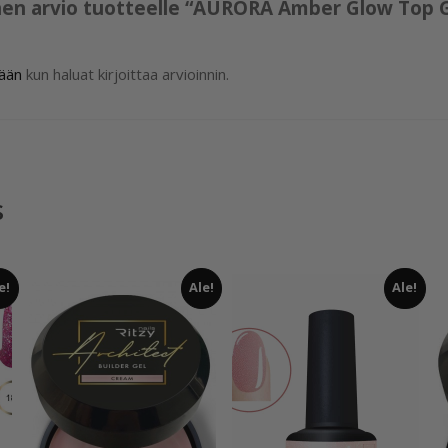
nen arvio tuotteelle “AURORA Amber Glow Top G
sään
kun haluat kirjoittaa arvioinnin.
s
e!
Ale!
Ale!