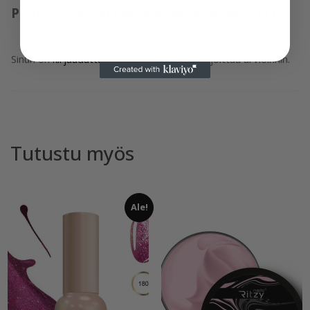
Peony – UV Gel Polish Makear HEMAFREE”
Sinun on
kirjauduttava sisään
kun haluat kirjoittaa arvioinnin.
Tutustu myös
Ale!