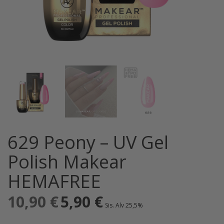
629 Peony – UV Gel
Polish Makear
HEMAFREE
10,90
€
Alkuperäinen
5,90
€
Nykyinen
Sis. Alv 25,5%
hinta
hinta
oli:
on: