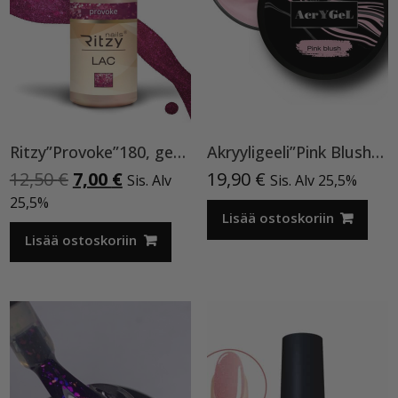
Ritzy”Provoke”180, geelilakka
Akryyligeeli”Pink Blush”15ml
Alkuperäinen
Nykyinen
12,50
€
7,00
€
19,90
€
Sis. Alv
Sis. Alv 25,5%
hinta
hinta
25,5%
oli:
on:
Lisää ostoskoriin
12,50 €.
7,00 €.
Lisää ostoskoriin