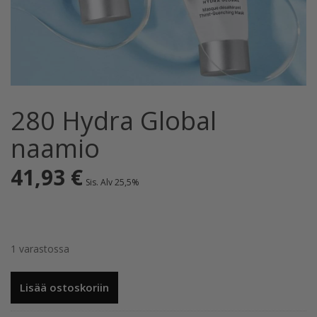
280 Hydra Global
naamio
41,93
€
Sis. Alv 25,5%
1 varastossa
280
Lisää ostoskoriin
Hydra
Global