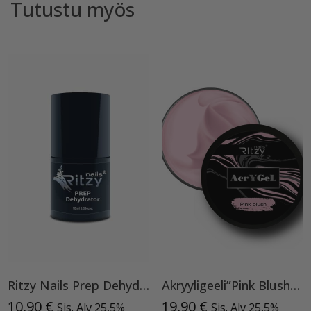
Tutustu myös
Ritzy Nails Prep Dehydrator
Akryyligeeli”Pink Blush”15ml
10,90
€
19,90
€
Sis. Alv 25,5%
Sis. Alv 25,5%