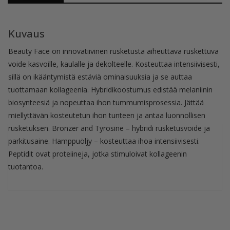
Kuvaus
Beauty Face on innovatiivinen rusketusta aiheuttava ruskettuva
voide kasvoille, kaulalle ja dekolteelle. Kosteuttaa intensiivisesti,
sillä on ikääntymistä estäviä ominaisuuksia ja se auttaa
tuottamaan kollageenia. Hybridikoostumus edistää melaniinin
biosynteesiä ja nopeuttaa ihon tummumisprosessia. Jättää
miellyttävän kosteutetun ihon tunteen ja antaa luonnollisen
rusketuksen. Bronzer and Tyrosine – hybridi rusketusvoide ja
parkitusaine. Hamppuöljy – kosteuttaa ihoa intensiivisesti.
Peptidit ovat proteiineja, jotka stimuloivat kollageenin
tuotantoa.