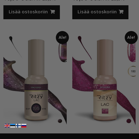
Lisää ostoskoriin
Lisää ostoskoriin
Ale!
Ale!
Ritzy Cat Eye”Pink Fusion”195,geelilakka
Ritzy”Provoke”180, geelilakka