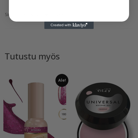
Sinun on
kirjauduttava sisään
kun haluat kirjoittaa arvioinnin.
Tutustu myös
Ale!