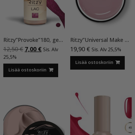
Ritzy”Provoke”180, geelilakka
Ritzy”Universal Make Up”15ml, rakennegeeli TPO vapaa
Alkuperäinen
Nykyinen
12,50
€
7,00
€
19,90
€
Sis. Alv
Sis. Alv 25,5%
hinta
hinta
25,5%
oli:
on:
Lisää ostoskoriin
12,50 €.
7,00 €.
Lisää ostoskoriin