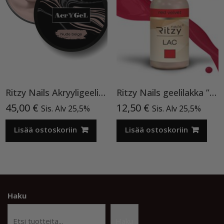
Ritzy Nails Akryyligeeli “Nude Beige”,56ml TPO vapaa
Ritzy Nails geelilakka ”Red Velvet” 45 TPO vapaa, 9 ml
45,00
€
12,50
€
Sis. Alv 25,5%
Sis. Alv 25,5%
Lisää ostoskoriin
Lisää ostoskoriin
Haku
Haku