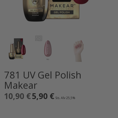
781 UV Gel Polish
Makear
10,90
€
Alkuperäinen
5,90
€
Nykyinen
Sis. Alv 25,5%
hinta
hinta
oli:
on:
10,90 €.
5,90 €.