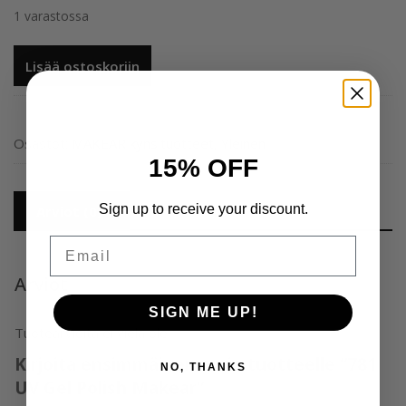
1 varastossa
781
Lisää ostoskoriin
UV
Gel
Polish
Makear
Osastot:
MAKEAR kynsituotteet
,
Yleinen
15% OFF
määrä
Sign up to receive your discount.
Arviot (0)
Email
Arviot
SIGN ME UP!
Tuotearvioita ei vielä ole.
Kirjoita ensimmäinen arvio tuotteelle “781
NO, THANKS
UV Gel Polish Makear”