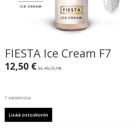
FIESTA Ice Cream F7
12,50
€
Sis. Alv 25,5%
1 varastossa
FIESTA
Lisää ostoskoriin
Ice
Cream
F7