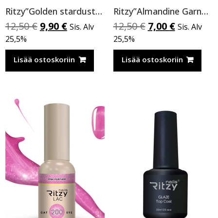
Ritzy”Golden stardust”geelilakka,173 TPO vapaa
Ritzy”Almandine Garnet”,9 ml TPO-VAPAA
Alkuperäinen
Nykyinen
Alkuperäinen
Nykyinen
12,50
€
9,90
€
12,50
€
7,00
€
Sis. Alv
Sis. Alv
hinta
hinta
hinta
hinta
25,5%
25,5%
oli:
on:
oli:
on:
12,50 €.
9,90 €.
12,50 €.
7,00 €.
Lisää ostoskoriin
Lisää ostoskoriin