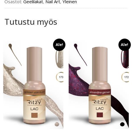
määrä
Osastot:
Geelilakat
,
Nail Art
,
Yleinen
Tutustu myös
Ale!
Ale!