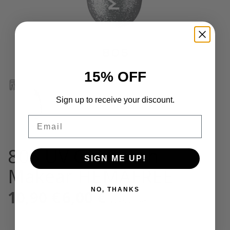
15% OFF
Sign up to receive your discount.
Email
805 UV Gel Polish
SIGN ME UP!
Makear HEMAFREE
NO, THANKS
10,90
€
Alkuperäinen
6,00
€
Nykyinen
Sis. Alv 25,5%
hinta
hinta
oli:
on:
10,90 €.
6,00 €.