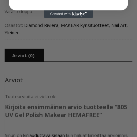
Varasto loppu
Osastot:
Diamond Riviera
,
MAKEAR kynsituotteet
,
Nail Art
,
Yleinen
Arviot (0)
Arviot
Tuotearvioita ei vielä ole.
Kirjoita ensimmäinen arvio tuotteelle “805
UV Gel Polish Makear HEMAFREE”
Sinun on
kirjauduttava sisään
kun haluat kirjoittaa arvioinnin.