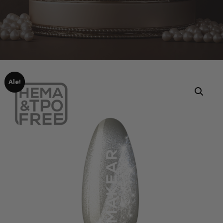
Ale!
Home
Tuotteet
MCL03 Silver Purr – UV Gel Polish Makear
HEMAFREE