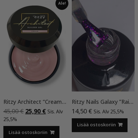
Ale!
Ritzy Architect “Cream” rakennegeeli,50ml
Ritzy Nails Galaxy ”Rainbow” 8ml
Alkuperäinen
Nykyinen
45,00
€
25,90
€
14,50
€
Sis. Alv
Sis. Alv 25,5%
hinta
hinta
25,5%
oli:
on:
Lisää ostoskoriin
45,00 €.
25,90 €.
Lisää ostoskoriin