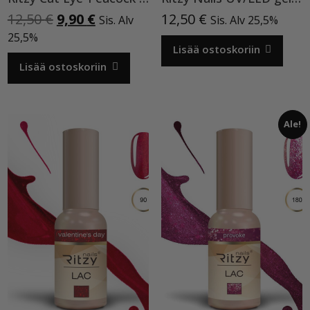
Alkuperäinen
Nykyinen
12,50
€
9,90
€
12,50
€
Sis. Alv
Sis. Alv 25,5%
hinta
hinta
25,5%
oli:
on:
Lisää ostoskoriin
12,50 €.
9,90 €.
Lisää ostoskoriin
Ale!