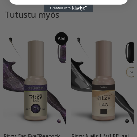
Tutustu myös
Ale!
Ritzy Cat Eye”Peacock feather”196, geelilakka
Ritzy Nails UV/LED gel polish ”Black” 64, 9ml, geelilakka TPO vapaa