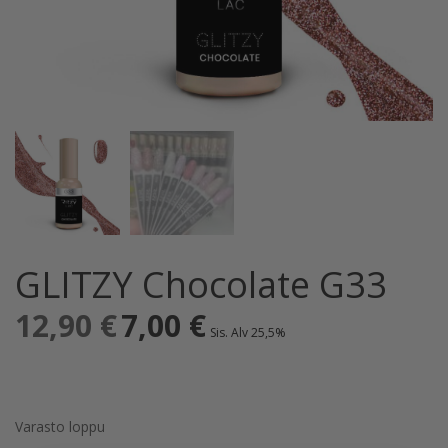
GLITZY Chocolate G33
12,90
€
Alkuperäinen
7,00
€
Nykyinen
Sis. Alv 25,5%
hinta
hinta
oli:
on:
12,90 €.
7,00 €.
Varasto loppu