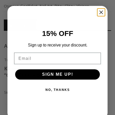
Osastot:
Geelilakat
,
Nail Art
,
Ritzy Glitzy
,
Yleinen
Arviot (0)
15% OFF
Arviot
Sign up to receive your discount.
Email
Tuotearvioita ei vielä ole.
Kirjoita ensimmäinen arvio tuotteelle
“GLITZY Chocolate G33”
SIGN ME UP!
NO, THANKS
Sinun on
kirjauduttava sisään
kun haluat kirjoittaa arvioinnin.