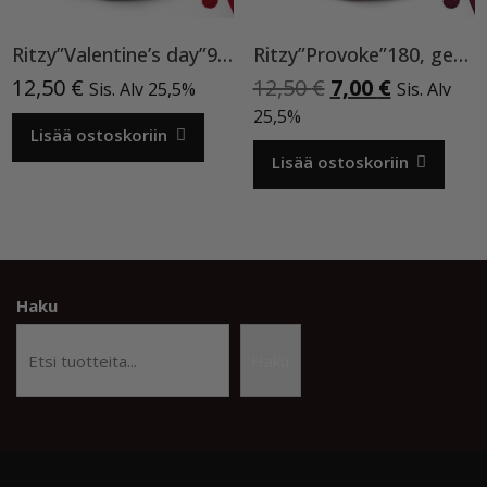
Ritzy”Valentine’s day”90, geelilakka TPO vapaa
Ritzy”Provoke”180, geelilakka
Alkuperäinen
Nykyinen
12,50
€
12,50
€
7,00
€
Sis. Alv 25,5%
Sis. Alv
hinta
hinta
25,5%
Lisää ostoskoriin
oli:
on:
12,50 €.
7,00 €.
Lisää ostoskoriin
Haku
Haku