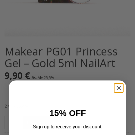
Makear PG01 Princess
Gel – Gold 5ml NailArt
9,90
€
Sis. Alv 25,5%
2 varastossa
15% OFF
Makear
Lisää ostoskoriin
PG01
Sign up to receive your discount.
Princess