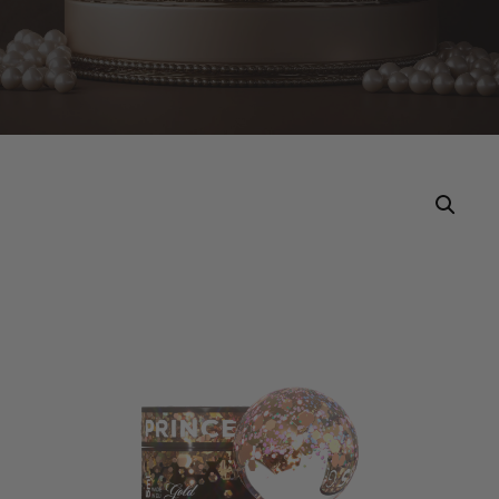
Home
Tuotteet
Makear PG01 Princess Gel – Gold 5ml NailArt