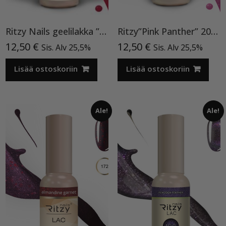
Ritzy Nails geelilakka ”Red Velvet” 45 TPO vapaa, 9 ml
Ritzy”Pink Panther” 200, Cat Eye
12,50
€
12,50
€
Sis. Alv 25,5%
Sis. Alv 25,5%
Lisää ostoskoriin
Lisää ostoskoriin
Ale!
Ale!