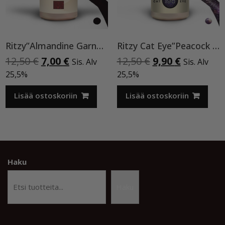
Ritzy”Almandine Garnet”,9 ml TPO-VAPAA
Ritzy Cat Eye”Peacock feather”196, geelilakka
Alkuperäinen
Nykyinen
Alkuperäinen
Nykyinen
12,50
€
7,00
€
12,50
€
9,90
€
Sis. Alv
Sis. Alv
hinta
hinta
hinta
hinta
25,5%
25,5%
oli:
on:
oli:
on:
12,50 €.
7,00 €.
12,50 €.
9,90 €.
Lisää ostoskoriin
Lisää ostoskoriin
Haku
Haku