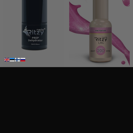
Ritzy Nails Prep Dehydrator
Ritzy”Pink Panther” 200, Cat Eye
10,90
€
12,50
€
Sis. Alv 25,5%
Sis. Alv 25,5%
Lisää ostoskoriin
Lisää ostoskoriin