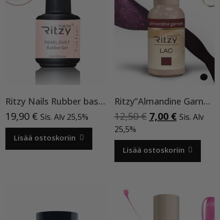
Ritzy Nails Rubber base ”Pink Pearl” pohjageeli, 15 ml
Ritzy”Almandine Garnet”,9 ml TPO-VAPAA
Alkuperäinen
Nykyinen
19,90
€
12,50
€
7,00
€
Sis. Alv 25,5%
Sis. Alv
hinta
hinta
25,5%
Lisää ostoskoriin
oli:
on:
12,50 €.
7,00 €.
Lisää ostoskoriin