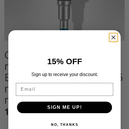
Carbide nail drill bit safe
15% OFF
rounded cylinder blue
EXPERT head diameter 6
Sign up to receive your discount.
mm/ working part 14
Email
mm
SIGN ME UP!
19,90
€
Sis. Alv 25,5%
NO, THANKS