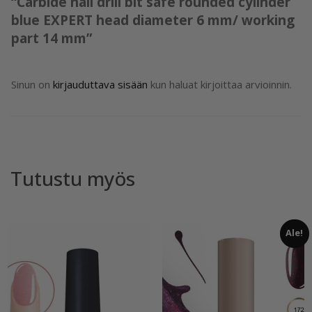
“Carbide nail drill bit safe rounded cylinder
mm
blue EXPERT head diameter 6 mm/ working
määrä
part 14 mm”
Sinun on
kirjauduttava sisään
kun haluat kirjoittaa arvioinnin.
Tutustu myös
Ale!