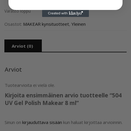
Varasto loppu
Osastot:
MAKEAR kynsituotteet
,
Yleinen
Arviot (0)
Arviot
Tuotearvioita ei vielä ole.
Kirjoita ensimmäinen arvio tuotteelle “504
UV Gel Polish Makear 8 ml”
Sinun on
kirjauduttava sisään
kun haluat kirjoittaa arvioinnin.