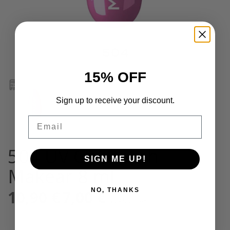
15% OFF
Sign up to receive your discount.
Email
504 UV Gel Polish
SIGN ME UP!
Makear 8 ml
NO, THANKS
10,90
€
Alkuperäinen
7,00
€
Nykyinen
Sis. Alv 25,5%
hinta
hinta
oli:
on:
10,90 €.
7,00 €.