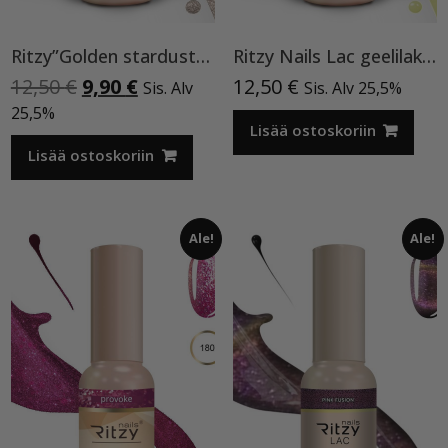
Ritzy”Golden stardust”geelilakka,173 TPO vapaa
Ritzy Nails Lac geelilakka ”Neon Yellow”119 , 9ml TPO vapaa
Alkuperäinen
Nykyinen
12,50
€
9,90
€
12,50
€
Sis. Alv
Sis. Alv 25,5%
hinta
hinta
25,5%
oli:
on:
Lisää ostoskoriin
12,50 €.
9,90 €.
Lisää ostoskoriin
Ale!
Ale!