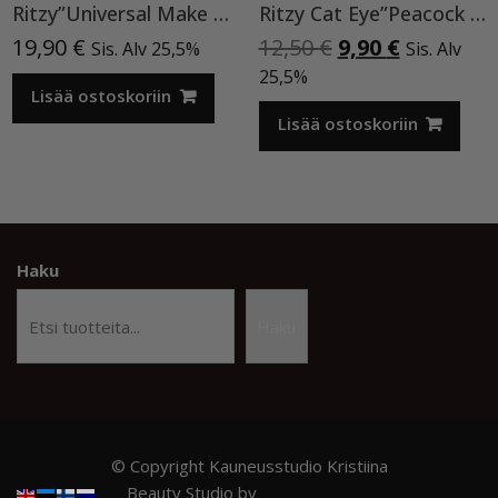
Ritzy”Universal Make Up”15ml, rakennegeeli TPO vapaa
Ritzy Cat Eye”Peacock feather”196, geelilakka
Alkuperäinen
Nykyinen
19,90
€
12,50
€
9,90
€
Sis. Alv 25,5%
Sis. Alv
hinta
hinta
25,5%
Lisää ostoskoriin
oli:
on:
12,50 €.
9,90 €.
Lisää ostoskoriin
Haku
Haku
© Copyright Kauneusstudio Kristiina
Beauty Studio by
Acme Themes