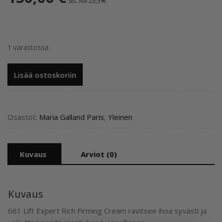
Sis. Alv 25,5%
1 varastossa
661
Lisää ostoskoriin
Lift`Expert
Rich
Firming
Cream
Osastot:
Maria Galland Paris
,
Yleinen
50ml
–
Lift`Expert
Kuvaus
Arviot (0)
runsas
kiinteyttävä
voide
Kuvaus
määrä
661 Lift Expert Rich Firming Cream ravitsee ihoa syvästi ja