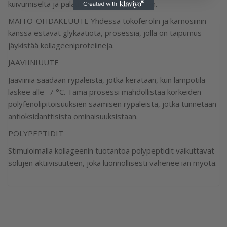
kuivumiselta ja palauttaa hydrolipidiesteen.
MAITO-OHDAKEUUTE Yhdessä tokoferolin ja karnosiinin
kanssa estävät glykaatiota, prosessia, jolla on taipumus
jäykistää kollageeniproteiineja.
JÄÄVIINIUUTE
Jääviiniä saadaan rypäleistä, jotka kerätään, kun lämpötila
laskee alle -7 °C. Tämä prosessi mahdollistaa korkeiden
polyfenolipitoisuuksien saamisen rypäleistä, jotka tunnetaan
antioksidanttisista ominaisuuksistaan.
POLYPEPTIDIT
Stimuloimalla kollageenin tuotantoa polypeptidit vaikuttavat
solujen aktiivisuuteen, joka luonnollisesti vähenee iän myötä.