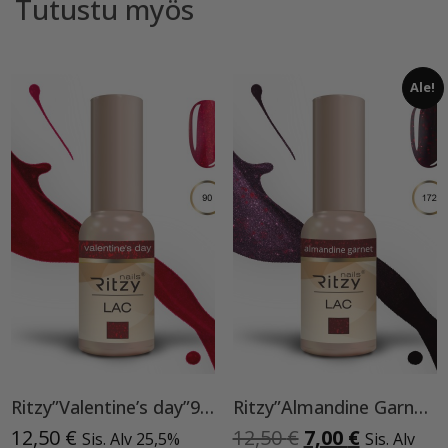
Tutustu myös
Ale!
Ritzy”Valentine’s day”90, geelilakka TPO vapaa
Ritzy”Almandine Garnet”,9 ml TPO-VAPAA
Alkuperäinen
Nykyinen
12,50
€
12,50
€
7,00
€
Sis. Alv 25,5%
Sis. Alv