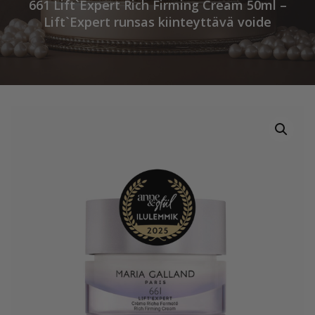
661 Lift`Expert Rich Firming Cream 50ml –
Lift`Expert runsas kiinteyttävä voide