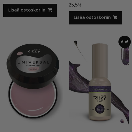
hinta
hinta
25,5%
Lisää ostoskoriin
oli:
on:
12,50 €.
7,00 €.
Lisää ostoskoriin
Ale!