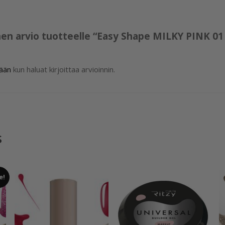
nen arvio tuotteelle “Easy Shape MILKY PINK 01
sään
kun haluat kirjoittaa arvioinnin.
s
e!