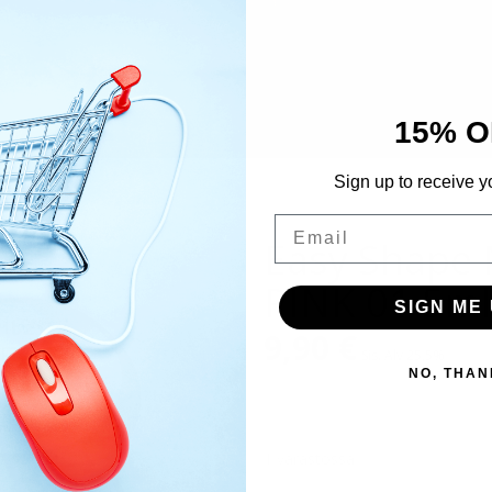
15% O
Sign up to receive y
Email
Easy Shape
PINK 01 5ml
SIGN ME 
9,90
€
Sis. Alv 25,5%
NO, THAN
1 varastossa