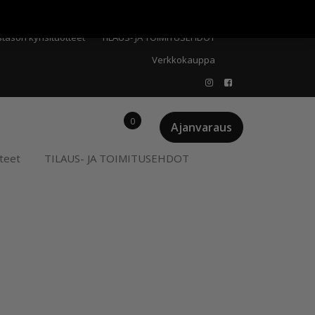
Meistä
Oma tili
Ostoskori
Privacy Policy
stason kynsituotteet
TILAUS- JA TOIMITUSEHDOT
Verkkokauppa
0
Ajanvaraus
teet
TILAUS- JA TOIMITUSEHDOT