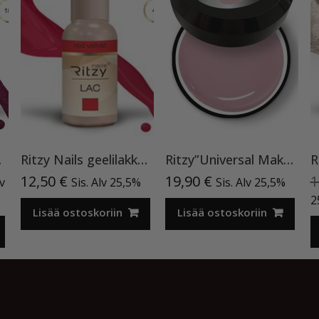
lakka
Ritzy Nails geelilakka ”Red Velvet” 45 TPO vapaa, 9 ml
Ritzy”Universal Make Up”15ml, rakennegeeli TPO vapaa
nen
inen
12,50
€
19,90
€
1
lv
Sis. Alv 25,5%
Sis. Alv 25,5%
a
2
Lisää ostoskoriin
Lisää ostoskoriin
€.