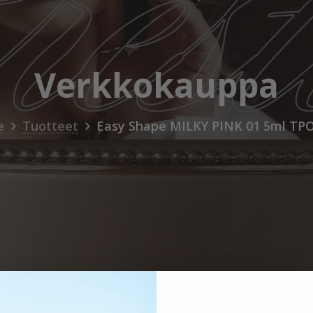
Verkkokauppa
e
Tuotteet
Easy Shape MILKY PINK 01 5ml TPO