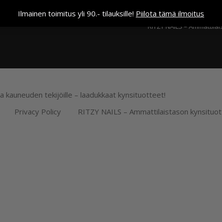
Kassa
Ilmainen toimitus yli 90.- tilauksille!
Piilota tämä ilmoitus
RITZY NAILS – Ammattilai
ja kauneuden tekijöille – laadukkaat kynsituotteet!
Privacy Policy
RITZY NAILS – Ammattilaistason kynsituot