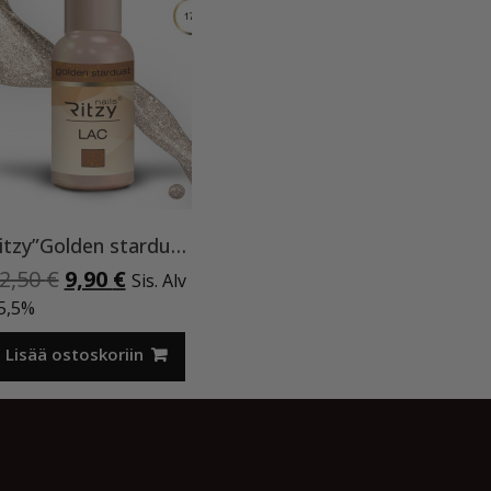
Ritzy”Golden stardust”geelilakka,173 TPO vapaa
Alkuperäinen
Nykyinen
2,50
€
9,90
€
Sis. Alv
hinta
hinta
5,5%
oli:
on:
12,50 €.
9,90 €.
Lisää ostoskoriin