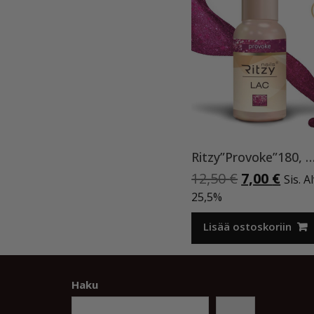
Ritzy”Provoke”180, geeli
Alkuperäi
Nyky
12,50
€
7,00
€
Sis. A
hinta
hint
25,5%
oli:
on:
12,50 €.
7,00 
Lisää ostoskoriin
Haku