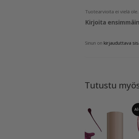
Tuotearvioita ei vielä ole.
Kirjoita ensimmäi
Sinun on
kirjauduttava si
Tutustu myö
Al