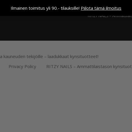
Kassa
Ilmainen toimitus yli 90.- tilauksille!
Piilota tämä ilmoitus
RITZY NAILS – Ammattilai
ja kauneuden tekijöille – laadukkaat kynsituotteet!
Privacy Policy
RITZY NAILS – Ammattilaistason kynsituot