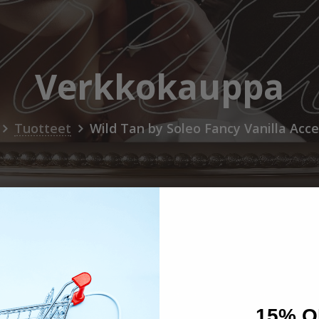
Verkkokauppa
Tuotteet
Wild Tan by Soleo Fancy Vanilla Acce
15% O