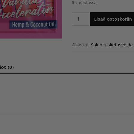
9 varastossa
Wild
Lisää ostoskoriin
Tan
by
Soleo
Fancy
Osastot:
Soleo rusketusvoide
Vanilla
Accelerator
määrä
iot (0)