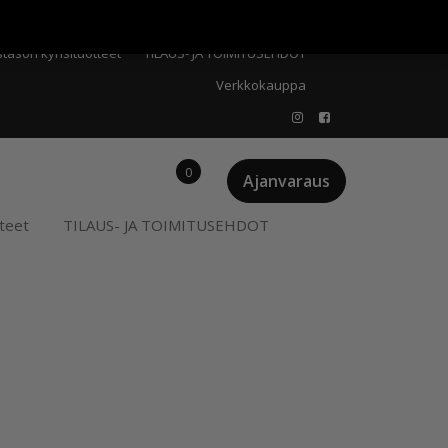
Meistä
Oma tili
Ostoskori
Privacy Policy
stason kynsituotteet
TILAUS- JA TOIMITUSEHDOT
Verkkokauppa
0
Ajanvaraus
teet
TILAUS- JA TOIMITUSEHDOT