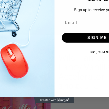
Sign up to receive y
Email
SIGN ME 
NO, THAN
Wild Tan by
Fancy Vanill
Accelerator
3,10
€
Sis. Alv 25,5%