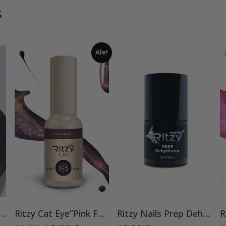
s
Ale!
Nails Galaxy ”Rainbow” 8ml
Ritzy Cat Eye”Pink Fusion”195,geelilakka
Ritzy Nails Prep Dehydrator