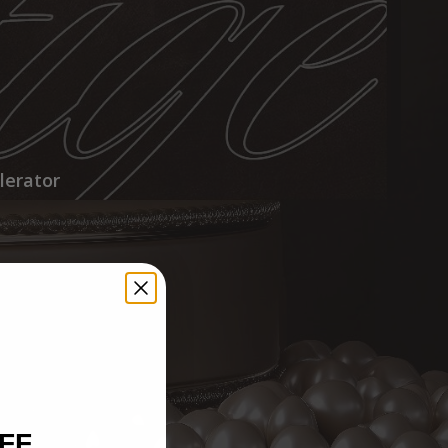
lerator
FF