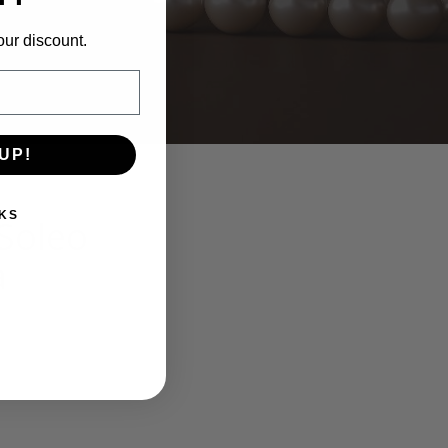
our discount.
UP!
KS
 Soleo
a