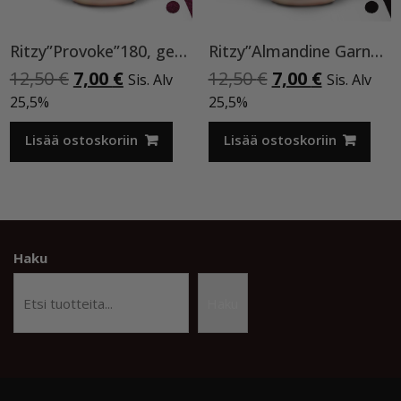
Ritzy”Provoke”180, geelilakka
Ritzy”Almandine Garnet”,9 ml TPO-VAPAA
Alkuperäinen
Nykyinen
Alkuperäinen
Nykyinen
12,50
€
7,00
€
12,50
€
7,00
€
Sis. Alv
Sis. Alv
hinta
hinta
hinta
hinta
25,5%
25,5%
oli:
on:
oli:
on:
12,50 €.
7,00 €.
12,50 €.
7,00 €.
Lisää ostoskoriin
Lisää ostoskoriin
Haku
Haku