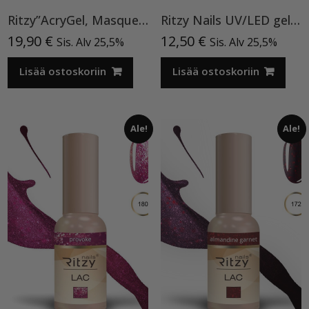
Ritzy”AcryGel, Masque Pink”15ml TPO-VAPAA
Ritzy Nails UV/LED gel polish ”Black” 64, 9ml, geelilakka TPO vapaa
19,90
€
12,50
€
Sis. Alv 25,5%
Sis. Alv 25,5%
Lisää ostoskoriin
Lisää ostoskoriin
Ale!
Ale!