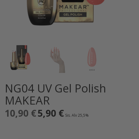
NG04 UV Gel Polish
MAKEAR
10,90
€
Alkuperäinen
5,90
€
Nykyinen
Sis. Alv 25,5%
hinta
hinta
oli:
on:
10,90 €.
5,90 €.