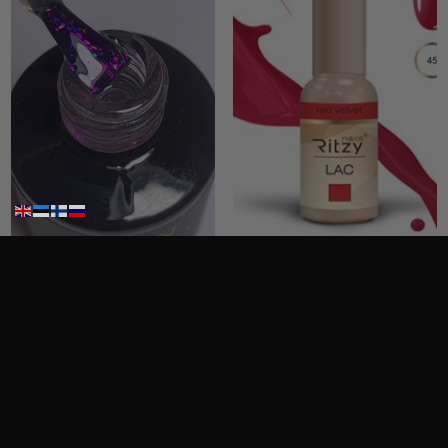
Ritzy Nails Galaxy ”Rainbow” 8ml
Ritzy Nails geelilakka ”Red Velvet” 45 TPO vapaa, 9 ml
14,50
€
12,50
€
Sis. Alv 25,5%
Sis. Alv 25,5%
Lisää ostoskoriin
Lisää ostoskoriin