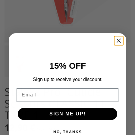
15% OFF
Sign up to receive your discount.
Staleks Pro- Cuticle
Email
Scissors CLASSIC 11
TYPE 1
SIGN ME UP!
12,90
€
Sis. Alv 25,5%
NO, THANKS