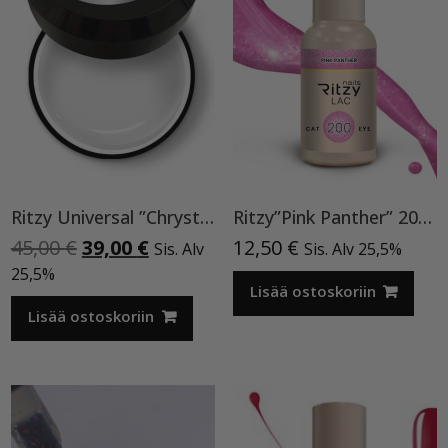
Ritzy Universal ”Chrystal clear” 50 ml TPO vapaa
Ritzy”Pink Panther” 200, Cat Eye
Alkuperäinen
Nykyinen
45,00
€
39,00
€
12,50
€
Sis. Alv
Sis. Alv 25,5%
hinta
hinta
25,5%
oli:
on:
Lisää ostoskoriin
45,00 €.
39,00 €.
Lisää ostoskoriin