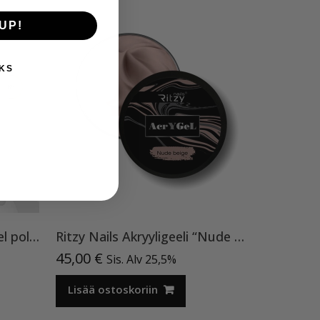
UP!
KS
Ritzy Nails Lac UV/LED gel polish ”White”65, 9 ml, geelilakka TPO vapaa
Ritzy Nails Akryyligeeli “Nude Beige”,56ml TPO vapaa
45,00
€
Sis. Alv 25,5%
Lisää ostoskoriin