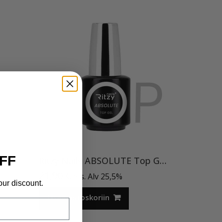
FF
tor
Ritzy Nails ABSOLUTE Top Gel 15ml. HEMA FREE -TPO vapaa. Uv/Led, 15 ml
21,90
€
Sis. Alv 25,5%
our discount.
Lisää ostoskoriin