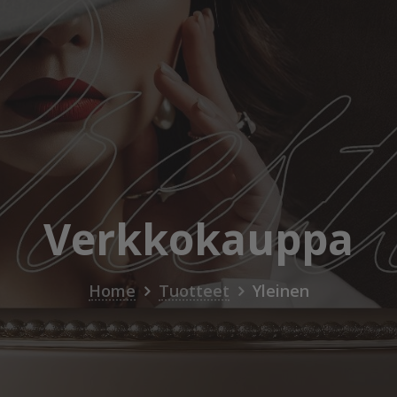
Verkkokauppa
Home
Tuotteet
Yleinen