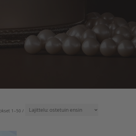
Suosituimmat
okset 1–50 / 395
ensin