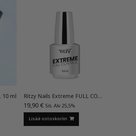
, 10 ml
Ritzy Nails Extreme FULL CONTROL Clear rubber Base 15ml TPO vapaa pohjageeli
19,90
€
Sis. Alv 25,5%
Lisää ostoskoriin