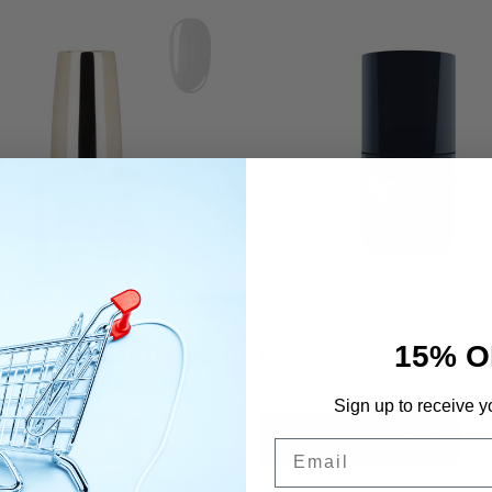
15% O
FIBER Base CLEAR 01 TPO vapaa
Ritzy Nails Prep Dehydra
€
10,90
€
Sis. Alv 25,5%
Sis. Alv 25,5%
Sign up to receive y
 ostoskoriin
Lisää ostoskoriin
Email