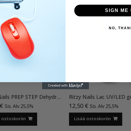
SIGN ME 
NO, THAN
Ritzy Nails PREP STEP Dehydrator 12ml
€
12,50
€
Sis. Alv 25,5%
Sis. Alv 25,5%
 ostoskoriin
Lisää ostoskoriin