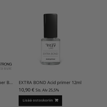
Ritzy Nails STRONG Rubber Base clear Premium, 15 ml pohjageeli
EXTRA BOND Acid primer 12ml
10,90
€
Sis. Alv 25,5%
Lisää ostoskoriin