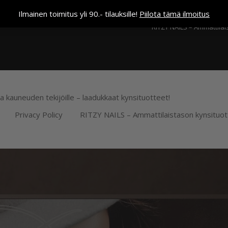
Kassa
Ilmainen toimitus yli 90.- tilauksille!
Piilota tämä ilmoitus
RITZY NAILS – Ammattilai
ja kauneuden tekijöille – laadukkaat kynsituotteet!
Privacy Policy
RITZY NAILS – Ammattilaistason kynsituot