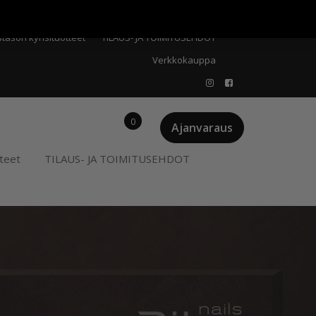
Meistä
Oma tili
Ostoskori
Privacy Policy
stason kynsituotteet
TILAUS- JA TOIMITUSEHDOT
Verkkokauppa
0
Ajanvaraus
teet
TILAUS- JA TOIMITUSEHDOT