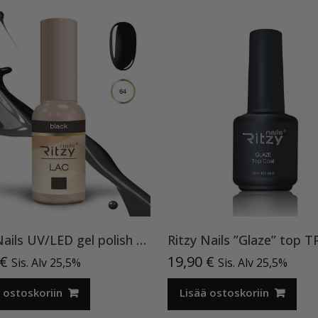
Ritzy Nails UV/LED gel polish ”Black” 64, 9ml, geelilakka TPO vapaa
€
19,90
€
Sis. Alv 25,5%
Sis. Alv 25,5%
 ostoskoriin
Lisää ostoskoriin