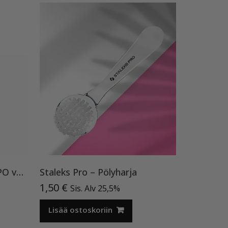
Ritzy Nails ”Glaze” top TPO vapaa
Staleks Pro – Pölyharja
1,50
€
Sis. Alv 25,5%
Lisää ostoskoriin