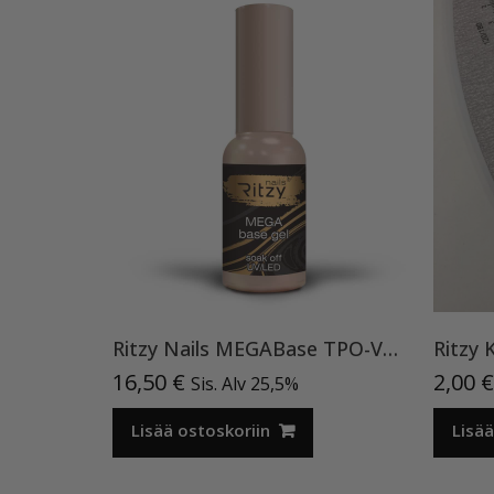
Ritzy Nails MEGABase TPO-VAPAA pohjageeli, 9 ml
Ritzy 
16,50
€
2,00
€
Sis. Alv 25,5%
Lisää ostoskoriin
Lisää