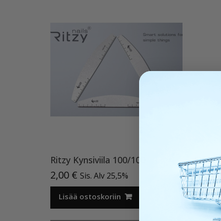
Ritzy Kynsiviila 100/100
2,00
€
19,90
Sis. Alv 25,5%
Lisää ostoskoriin
Lisää