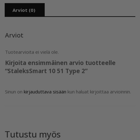
Arviot (0)
Arviot
Tuotearvioita ei vielä ole.
Kirjoita ensimmäinen arvio tuotteelle
“StaleksSmart 10 51 Type 2”
Sinun on
kirjauduttava sisään
kun haluat kirjoittaa arvioinnin.
Tutustu myös