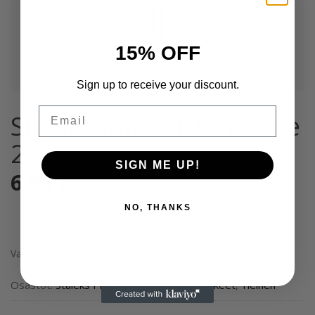
15% OFF
Sign up to receive your discount.
Email
StaleksSmart 10 51 Type
2
SIGN ME UP!
6,90
€
Sis. Alv 25,5%
NO, THANKS
Varasto loppu
Osastot:
Staleks Pro
,
Työvälineet ja tarvikkeet
,
Yleinen