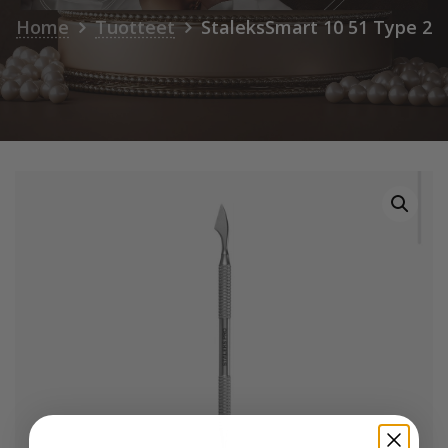
Home
Tuotteet
StaleksSmart 10 51 Type 2