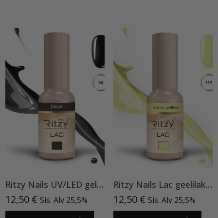
Ritzy Nails UV/LED gel polish ”Black” 64, 9ml, geelilakka TPO vapaa
Ritzy Nails Lac geelilakka ”Neon Yellow”119 , 9ml TPO vapaa
12,50
€
12,50
€
Sis. Alv 25,5%
Sis. Alv 25,5%