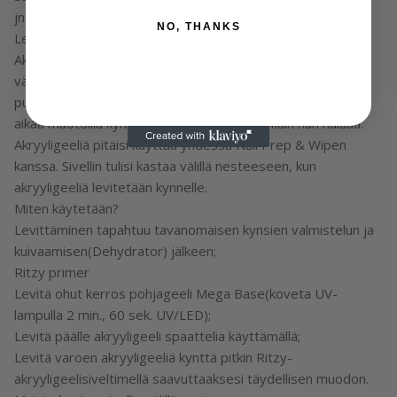
jne.), mutta allergian riski on merkittävästi pienempi.
NO, THANKS
Levittäminen
Akryyligeeli ei valu ja ei ole itsetasoittuva, jonka ansiosta
vähenee mahdollisuus joutua kosketuksiin ihon kanssa, joka
puolestaan vähentää allergian vaaraa. Kynsiteknikolla on
aikaa muotoilla kynsiä tarkalleen niin kauan kuin hän haluaa.
Akryyligeeliä pitäisi käyttää yhdessä Nail Prep & Wipen
kanssa. Sivellin tulisi kastaa välillä nesteeseen, kun
akryyligeeliä levitetään kynnelle.
Miten käytetään?
Levittäminen tapahtuu tavanomaisen kynsien valmistelun ja
kuivaamisen(Dehydrator) jälkeen;
Ritzy primer
Levitä ohut kerros pohjageeli Mega Base(koveta UV-
lampulla 2 min., 60 sek. UV/LED);
Levitä päälle akryyligeeli spaattelia käyttämällä;
Levitä varoen akryyligeeliä kynttä pitkin Ritzy-
akryyligeelisiveltimellä saavuttaaksesi täydellisen muodon.