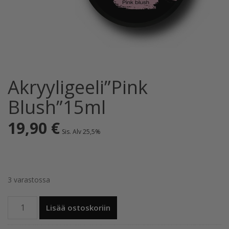
Akryyligeeli”Pink
Blush”15ml
19,90
€
Sis. Alv 25,5%
3 varastossa
Akryyligeeli”Pink
Lisää ostoskoriin
Blush”15ml
määrä