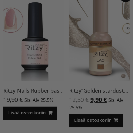
Ritzy Nails Rubber base ”Pink Pearl” pohjageeli, 15 ml
Ritzy”Golden stardust”geelilakka,173 TPO vapaa
Alkuperäinen
Nykyinen
19,90
€
12,50
€
9,90
€
Sis. Alv 25,5%
Sis. Alv
hinta
hinta
25,5%
Lisää ostoskoriin
oli:
on:
12,50 €.
9,90 €.
Lisää ostoskoriin