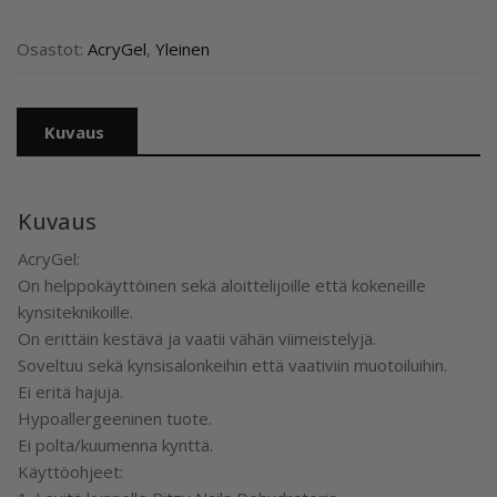
Osastot:
AcryGel
,
Yleinen
Kuvaus
Kuvaus
AcryGel:
On helppokäyttöinen sekä aloittelijoille että kokeneille
kynsiteknikoille.
On erittäin kestävä ja vaatii vähän viimeistelyjä.
Soveltuu sekä kynsisalonkeihin että vaativiin muotoiluihin.
Ei eritä hajuja.
Hypoallergeeninen tuote.
Ei polta/kuumenna kynttä.
Käyttöohjeet: