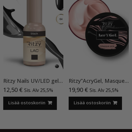
Ritzy Nails UV/LED gel polish ”Black” 64, 9ml, geelilakka TPO vapaa
Ritzy”AcryGel, Masque Pink”15ml TPO-VAPAA
12,50
€
19,90
€
Sis. Alv 25,5%
Sis. Alv 25,5%
Lisää ostoskoriin
Lisää ostoskoriin