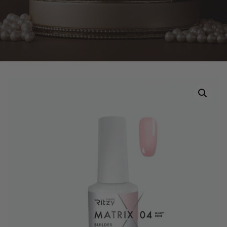
Home
Tuotteet
Ritzy Nails Matrix”Milky Rose” rakennegeeli, 04
9ml, Bottle builder gel