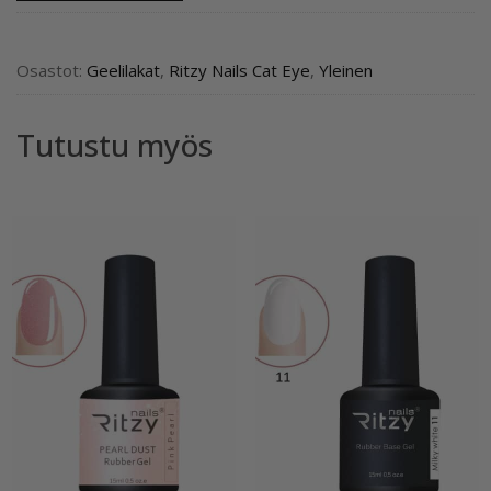
200,
Cat
Eye
Osastot:
Geelilakat
,
Ritzy Nails Cat Eye
,
Yleinen
määrä
Tutustu myös