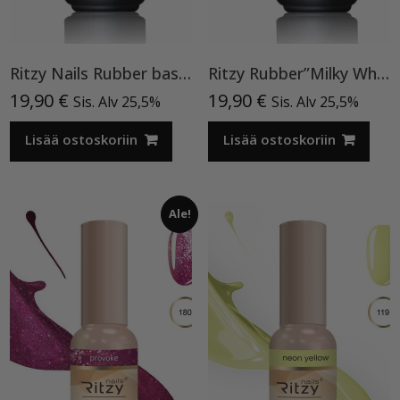
Ritzy Nails Rubber base ”Pink Pearl” pohjageeli, 15 ml
Ritzy Rubber”Milky White”11 , alusgeeli
19,90
€
19,90
€
Sis. Alv 25,5%
Sis. Alv 25,5%
Lisää ostoskoriin
Lisää ostoskoriin
Ale!