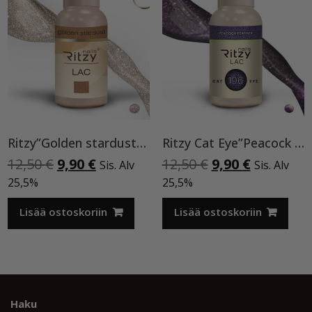
Ritzy”Golden stardust”geelilakka,173 TPO vapaa
Ritzy Cat Eye”Peacock feather”196, geelilakka
Alkuperäinen
Nykyinen
Alkuperäinen
Nykyinen
12,50
€
9,90
€
12,50
€
9,90
€
Sis. Alv
Sis. Alv
hinta
hinta
hinta
hinta
25,5%
25,5%
oli:
on:
oli:
on:
12,50 €.
9,90 €.
12,50 €.
9,90 €.
Lisää ostoskoriin
Lisää ostoskoriin
Haku