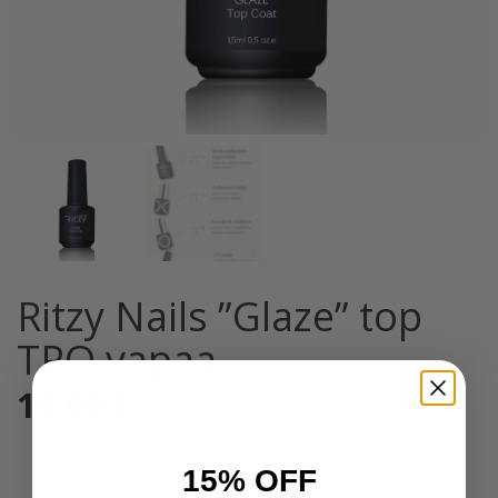
Ritzy Nails ”Glaze” top
TPO vapaa
19,90
€
Sis. Alv 25,5%
15% OFF