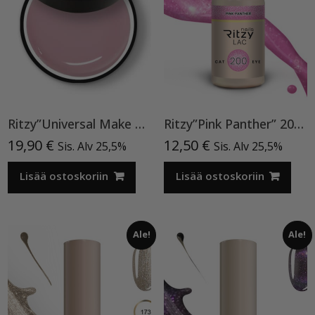
Ritzy”Universal Make Up”15ml, rakennegeeli TPO vapaa
Ritzy”Pink Panther” 200, Cat Eye
19,90
€
12,50
€
Sis. Alv 25,5%
Sis. Alv 25,5%
Lisää ostoskoriin
Lisää ostoskoriin
Ale!
Ale!