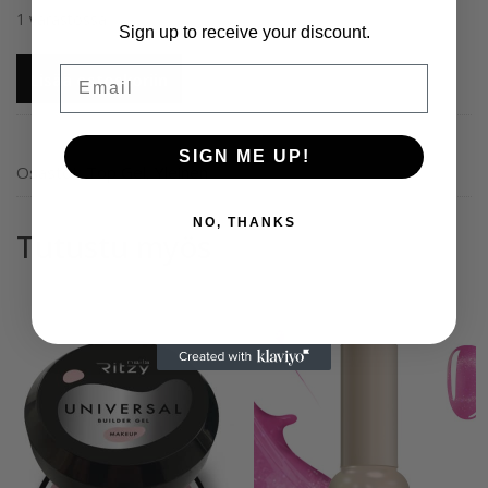
1 varastossa
Sign up to receive your discount.
Ritzy
Email
Lisää ostoskoriin
Nails
”Glaze”
top
SIGN ME UP!
TPO
Osastot:
Top Gel
,
Yleinen
vapaa
määrä
NO, THANKS
Tutustu myös