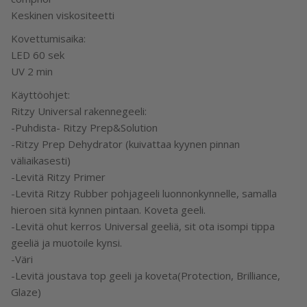
Keskinen viskositeetti
Kovettumisaika:
LED 60 sek
UV 2 min
Käyttöohjet:
Ritzy Universal rakennegeeli:
-Puhdista- Ritzy Prep&Solution
-Ritzy Prep Dehydrator (kuivattaa kyynen pinnan
väliaikasesti)
-Levitä Ritzy Primer
-Levitä Ritzy Rubber pohjageeli luonnonkynnelle, samalla
hieroen sitä kynnen pintaan. Koveta geeli.
-Levitä ohut kerros Universal geeliä, sit ota isompi tippa
geeliä ja muotoile kynsi.
-Väri
-Levitä joustava top geeli ja koveta(Protection, Brilliance,
Glaze)