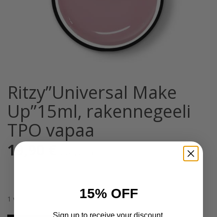
Ritzy”Universal Make
Up”15ml, rakennegeeli
TPO vapaa
19,90
€
Sis. Alv 25,5%
15% OFF
1 varastossa
Sign up to receive your discount.