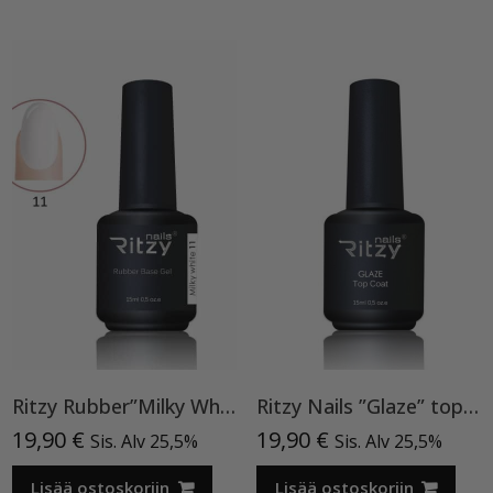
Ritzy Rubber”Milky White”11 , alusgeeli
Ritzy Nails ”Glaze” top TPO vapaa
19,90
€
19,90
€
Sis. Alv 25,5%
Sis. Alv 25,5%
Lisää ostoskoriin
Lisää ostoskoriin