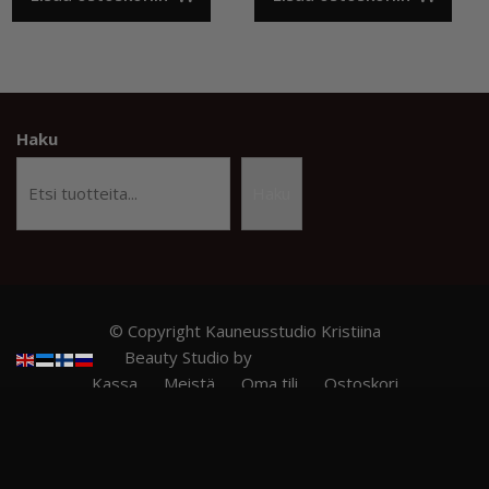
Haku
Haku
© Copyright Kauneusstudio Kristiina
Beauty Studio by
Acme Themes
Kassa
Meistä
Oma tili
Ostoskori
Privacy Policy
RITZY NAILS – Ammattilaistason kynsituotteet
TILAUS- JA TOIMITUSEHDOT
Verkkokauppa