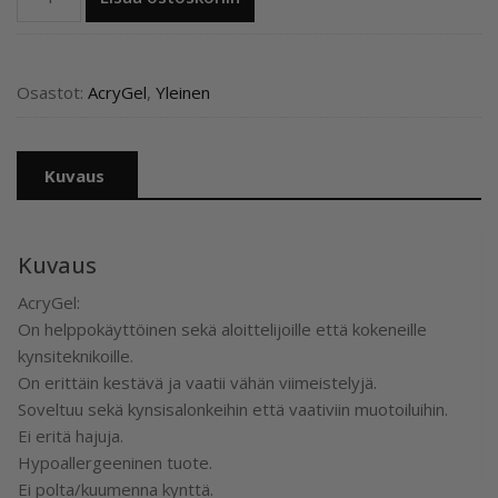
Nails
Akryyligeeli
“Pink
Blush”56
Osastot:
AcryGel
,
Yleinen
ml,
Tpo
vapaa,
Kuvaus
acrylgel
määrä
Kuvaus
AcryGel:
On helppokäyttöinen sekä aloittelijoille että kokeneille
kynsiteknikoille.
On erittäin kestävä ja vaatii vähän viimeistelyjä.
Soveltuu sekä kynsisalonkeihin että vaativiin muotoiluihin.
Ei eritä hajuja.
Hypoallergeeninen tuote.
Ei polta/kuumenna kynttä.