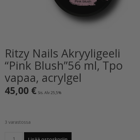
Ritzy Nails Akryyligeeli
“Pink Blush”56 ml, Tpo
vapaa, acrylgel
45,00
€
Sis. Alv 25,5%
3 varastossa
Ritzy
Lisää ostoskoriin