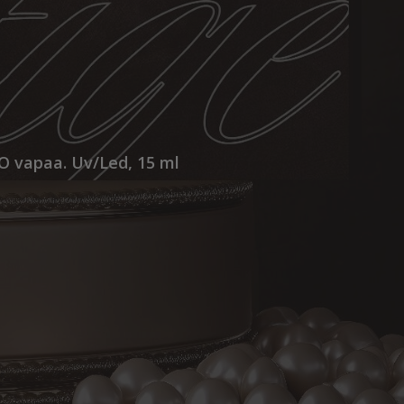
O vapaa. Uv/Led, 15 ml