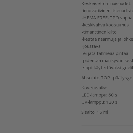
Keskeiset ominaisuudet:
-innovatiivinen itseuudi
-HEMA FREE-TPO vapaa -k
-keskivahva koostumus
-timanttinen kiilto
-kestää naarmuja ja lohke
-joustava
-ei jätä tahmeaa pintaa
-pidentää manikyyrin kes
-sopii käytettäväksi geeli
Absolute TOP -päällysgeel
Kovetusaika:
LED-lamppu: 60 s
UV-lamppu: 120 s
Sisältö: 15 ml