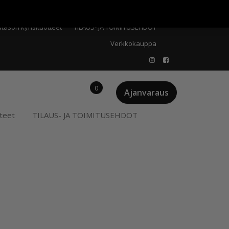
Meistä
Oma tili
Ostoskori
Privacy Policy
stason kynsituotteet
TILAUS- JA TOIMITUSEHDOT
Verkkokauppa
0
Ajanvaraus
teet
TILAUS- JA TOIMITUSEHDOT