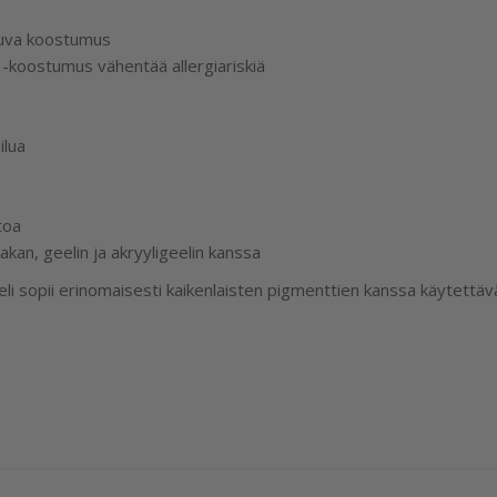
stuva koostumus
oostumus vähentää allergiariskiä
ilua
toa
lakan, geelin ja akryyligeelin kanssa
i sopii erinomaisesti kaikenlaisten pigmenttien kanssa käytettävä