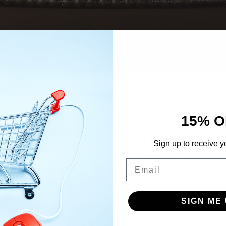
Ritzy Nails
15% O
Top Gel 15
Sign up to receive y
FREE -TPO v
Email
Uv/Led, 15 
21,90
€
SIGN ME 
Sis. Alv 25,5%