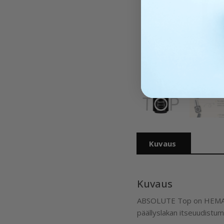
Kuvaus
Kuvaus
ABSOLUTE Top on HEMA FRE
päällyslakan itseuudistum