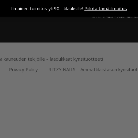
Kassa
Ilmainen toimitus yli 90.- tilauksille!
Piilota tämä ilmoitus
RITZY NAILS – Ammattilai
ja kauneuden tekijöille – laadukkaat kynsituotteet!
Privacy Policy
RITZY NAILS – Ammattilaistason kynsituot