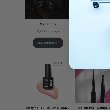
Ritzy Nails White Nigh
polish CAT EYE BREEZ
MysteriBox
geelilakka, 9 ml
25,00
€
Sis. Alv 25,5%
13,50
€
Sis. Alv 25,5%
Lisää ostoskoriin
Lisää ostoskoriin
AL
Ritzy Nails PREMIUM STRONG
Staleks Pro – Double-