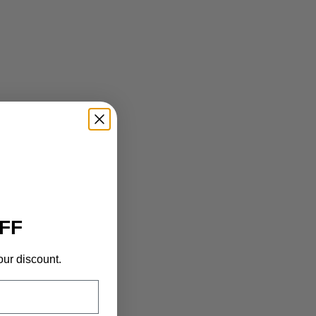
FF
our discount.