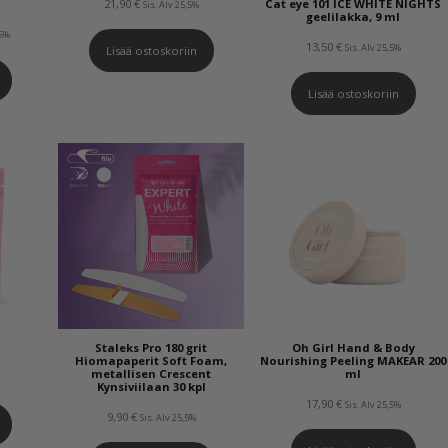
21,90
€
Cat eye 101 ICE WHITE NIGHTS
Sis. Alv 25,5%
geelilakka, 9 ml
n
,5%
13,50
€
Sis. Alv 25,5%
Lisää ostoskoriin
Lisää ostoskoriin
Staleks Pro 180 grit
Oh Girl Hand & Body
Hiomapaperit Soft Foam,
Nourishing Peeling MAKEAR 200
metallisen Crescent
ml
Kynsiviilaan 30 kpl
17,90
€
Sis. Alv 25,5%
9,90
€
Sis. Alv 25,5%