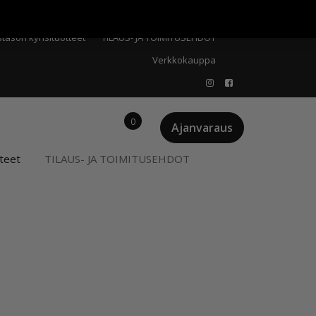
Meistä
Oma tili
Ostoskori
Privacy Policy
stason kynsituotteet
TILAUS- JA TOIMITUSEHDOT
Verkkokauppa
0
Ajanvaraus
teet
TILAUS- JA TOIMITUSEHDOT