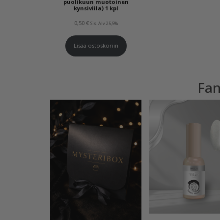
puolikuun muotoinen
kynsiviila) 1 kpl
0,50
€
Sis. Alv 25,5%
Lisää ostoskoriin
Fan