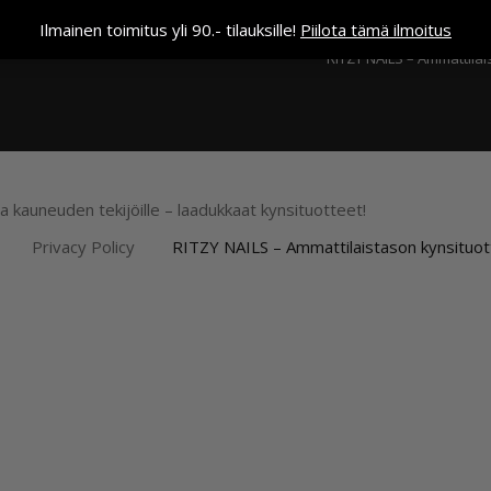
Kassa
Ilmainen toimitus yli 90.- tilauksille!
Piilota tämä ilmoitus
RITZY NAILS – Ammattilai
ja kauneuden tekijöille – laadukkaat kynsituotteet!
Privacy Policy
RITZY NAILS – Ammattilaistason kynsituot