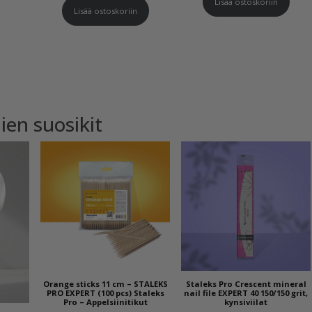
Lisää ostoskoriin
Lisää ostoskoriin
ien suosikit
Orange sticks 11 cm – STALEKS
Staleks Pro Crescent mineral
PRO EXPERT (100 pcs) Staleks
nail file EXPERT 40 150/150 grit,
Pro – Appelsiinitikut
kynsiviilat