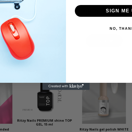
Orange sticks 11 cm – STALEKS
Staleks Pro Crescent mineral
SIGN ME 
PRO EXPERT (100 pcs) Staleks
nail file EXPERT 40 150/150 grit,
Pro – Appelsiinitikut
kynsiviilat
ts gel
2,20
€
0,60
€
Sis. Alv 25,5%
Sis. Alv 25,5%
E 103
NO, THAN
Lisää ostoskoriin
Lisää ostoskoriin
TUOTE
ENNUS
ALENNUKSESSA
Ritzy Nails PREMIUM shine TOP
GEL, 15 ml
Ended
Ritzy Nails gel polish WHITE