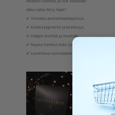
Ilmainen toimitus yli 90€ tilauksille!
Miksi valita Ritzy Nails?
✔ Testattu ammattilaiskäytössä
✔ Korkea pigmentti ja kestävyys
✔ Helppo levittää ja muotoilla
✔ Nopea toimitus koko Suomeen
✔ Luotettava suomalainen verkkokauppa