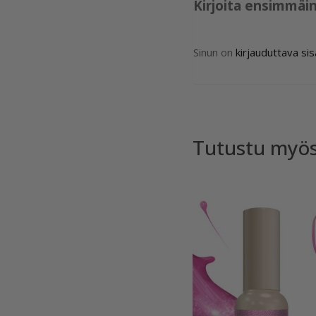
Kirjoita ensimmäin
Sinun on
kirjauduttava si
Tutustu myö