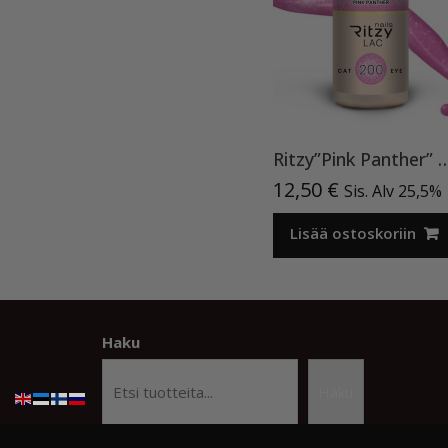
Ritzy”Pink Panther” 20
12,50
€
Sis. Alv 25,5%
Lisää ostoskoriin
Haku
Haku