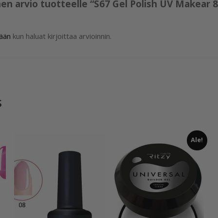
en arvio tuotteelle “S67 Gel Polish UV Makear 8
sään
kun haluat kirjoittaa arvioinnin.
s
Ale!