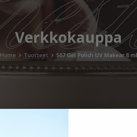
Verkkokauppa
Home
Tuotteet
S67 Gel Polish UV Makear 8 m