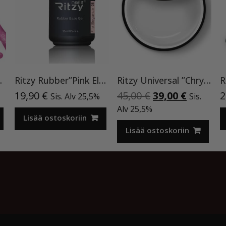
0, Cat Eye
Ritzy Rubber”Pink Elegance”08, pohjageeli , 15 ml TPO vapaa
Ritzy Universal ”Chrystal clear” 50 ml TPO vapaa
R
Alkuperäinen
Nykyine
19,90
€
45,00
€
39,00
€
2
Sis. Alv 25,5%
Sis.
hinta
hinta
Alv 25,5%
Lisää ostoskoriin
oli:
on:
45,00 €.
39,00 €.
Lisää ostoskoriin