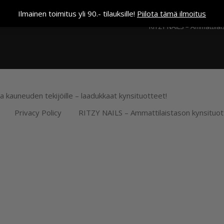
Kassa
Ilmainen toimitus yli 90.- tilauksille!
Piilota tämä ilmoitus
RITZY NAILS – Ammattilai
ja kauneuden tekijöille – laadukkaat kynsituotteet!
Privacy Policy
RITZY NAILS – Ammattilaistason kynsituot