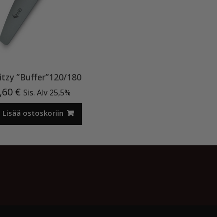
itzy ”Buffer”120/180
n
,60
€
Sis. Alv 25,5%
Lisää ostoskoriin