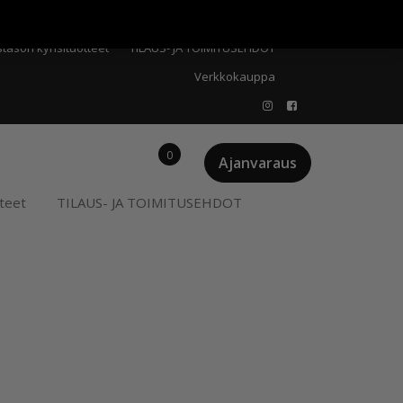
Meistä
Oma tili
Ostoskori
Privacy Policy
stason kynsituotteet
TILAUS- JA TOIMITUSEHDOT
Verkkokauppa
0
Ajanvaraus
teet
TILAUS- JA TOIMITUSEHDOT