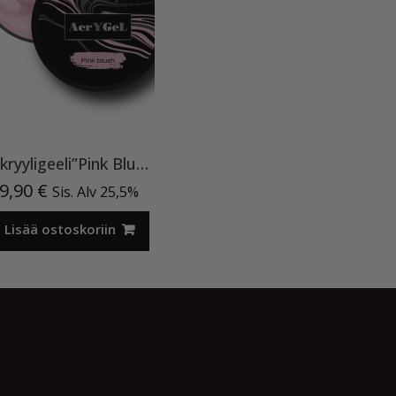
Akryyligeeli”Pink Blush”15ml
9,90
€
Sis. Alv 25,5%
Lisää ostoskoriin