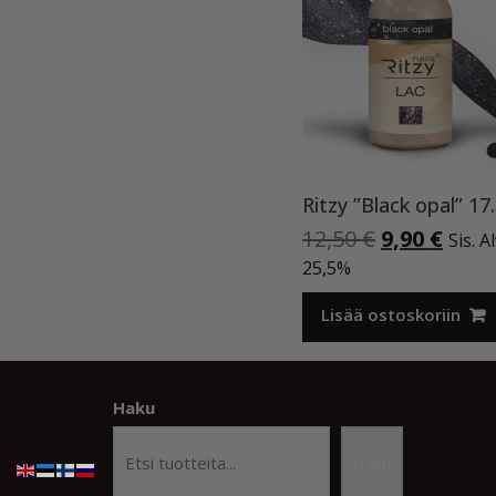
Ritzy ”Black opa
Alkuperäi
Nyky
12,50
€
9,90
€
Sis. A
hinta
hint
25,5%
oli:
on:
12,50 €.
9,90 
Lisää ostoskoriin
Haku
Haku