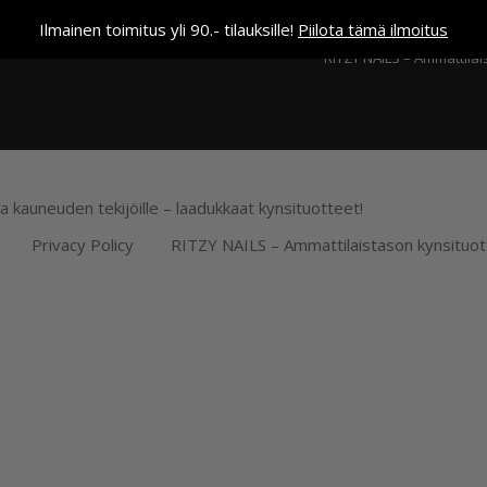
Kassa
Ilmainen toimitus yli 90.- tilauksille!
Piilota tämä ilmoitus
RITZY NAILS – Ammattilai
ja kauneuden tekijöille – laadukkaat kynsituotteet!
Privacy Policy
RITZY NAILS – Ammattilaistason kynsituot