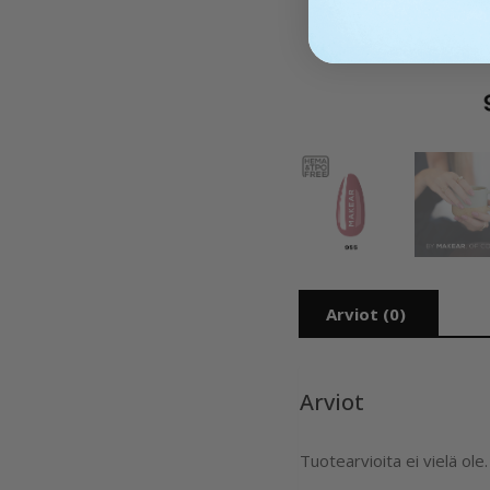
Arviot (0)
Arviot
Tuotearvioita ei vielä ole.