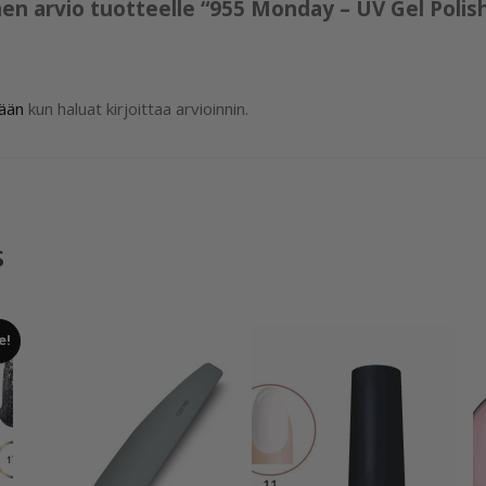
nen arvio tuotteelle “955 Monday – UV Gel Poli
sään
kun haluat kirjoittaa arvioinnin.
s
e!