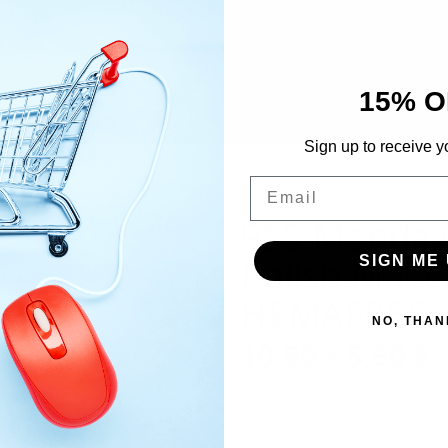
15% O
Sign up to receive y
Email
955 Monday 
Polish Make
SIGN ME 
HEMAFREE
NO, THAN
10,90
€
Alkuperäinen
5,90
€
Ny
Si
hinta
hi
oli:
on
10,90 €.
5,