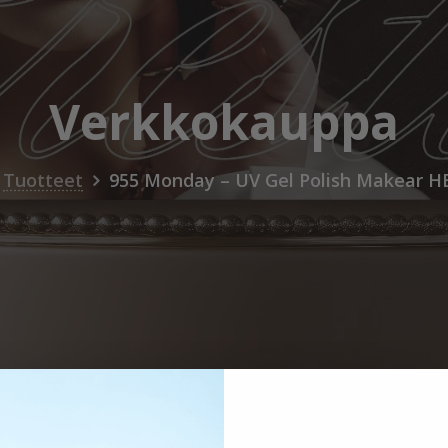
Verkkokauppa
Tuotteet
955 Monday – UV Gel Polish Makear 