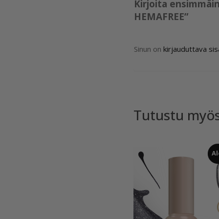
Kirjoita ensimmäi
HEMAFREE”
Sinun on
kirjauduttava si
Tutustu myö
Al