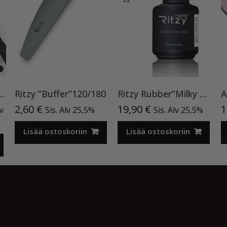
l” 178, 9ml, geelilakka TPO vapaa
Ritzy ”Buffer”120/180
Ritzy Rubber”Milky White”11 , alusgeeli
nen
inen
2,60
€
19,90
€
1
lv
Sis. Alv 25,5%
Sis. Alv 25,5%
a
Lisää ostoskoriin
Lisää ostoskoriin
€.