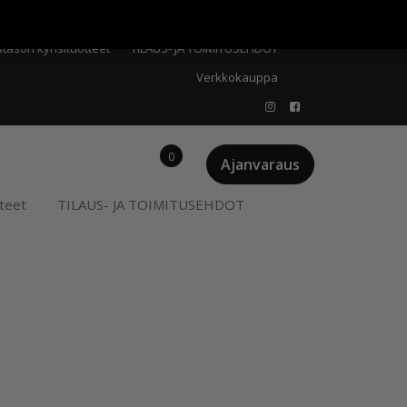
Meistä
Oma tili
Ostoskori
Privacy Policy
stason kynsituotteet
TILAUS- JA TOIMITUSEHDOT
Verkkokauppa
0
Ajanvaraus
teet
TILAUS- JA TOIMITUSEHDOT