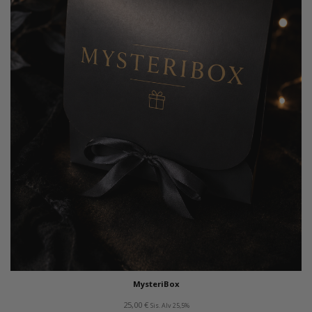
MysteriBox
25,00
€
Sis. Alv 25,5%