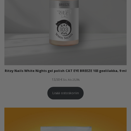
Ritzy Nails White Nights gel polish CAT EYE BREEZE 103 geelilakka, 9 ml
13,50
€
Sis. Alv 25,5%
Lisää ostoskoriin