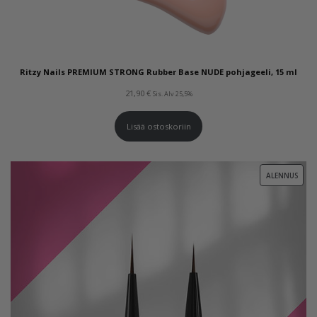
Ritzy Nails PREMIUM STRONG Rubber Base NUDE pohjageeli, 15 ml
21,90
€
Sis. Alv 25,5%
Lisää ostoskoriin
TUOT
ALENNUS
ALEN