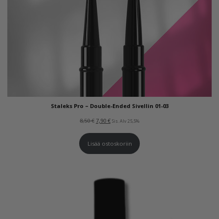
Staleks Pro – Double-Ended Sivellin 01-03
Alkuperäinen
Nykyinen
8,50
€
7,90
€
Sis. Alv 25,5%
hinta
hinta
Lisää ostoskoriin
oli:
on:
8,50 €.
7,90 €.