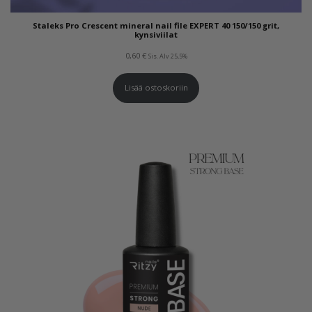
Staleks Pro Crescent mineral nail file EXPERT 40 150/150 grit,
kynsiviilat
0,60
€
Sis. Alv 25,5%
Lisää ostoskoriin