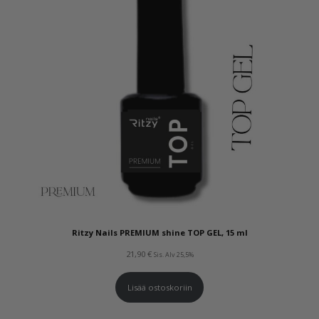
Ritzy Nails PREMIUM shine TOP GEL, 15 ml
21,90
€
Sis. Alv 25,5%
Lisää ostoskoriin