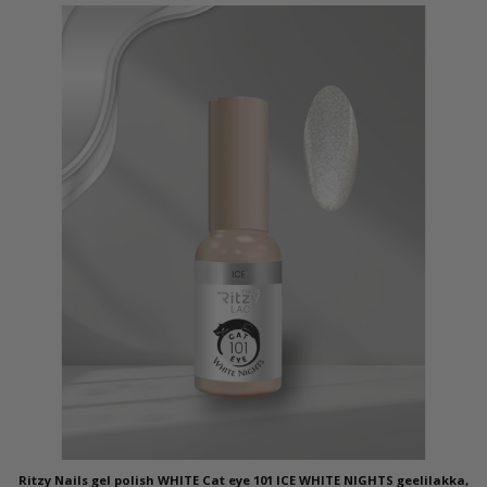
Ritzy Nails gel polish WHITE Cat eye 101 ICE WHITE NIGHTS geelilakka,