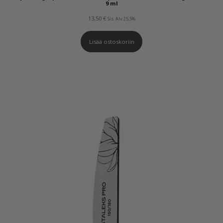
9 ml
13,50
€
Sis. Alv 25,5%
Lisää ostoskoriin