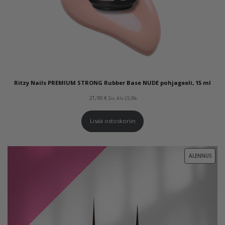
Ritzy Nails PREMIUM STRONG Rubber Base NUDE pohjageeli, 15 ml
21,90
€
Sis. Alv 25,5%
Lisää ostoskoriin
TUOT
ALENNUS
ALEN