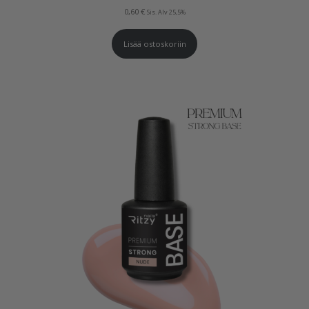
0,60
€
Sis. Alv 25,5%
Lisää ostoskoriin