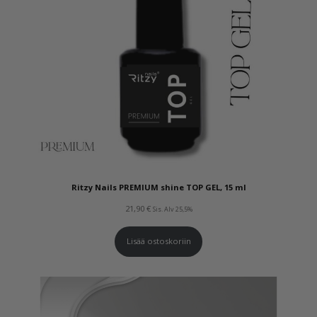
Ritzy Nails PREMIUM shine TOP GEL, 15 ml
21,90
€
Sis. Alv 25,5%
Lisää ostoskoriin