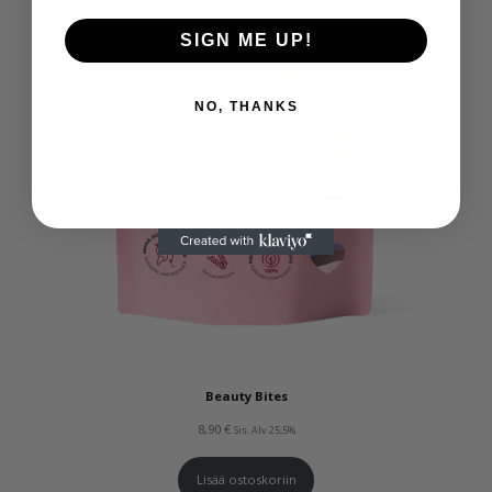
SIGN ME UP!
NO, THANKS
Beauty Bites
8,90
€
Sis. Alv 25,5%
Lisää ostoskoriin