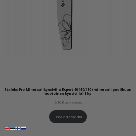
Staleks Pro Mineraalikynsiviila Expert 40 150/180 (mineraali puolikuun
muotoinen kynsiviila) 1 kpl
0,50
€
Sis. Alv 25,5%
Lisää ostoskoriin