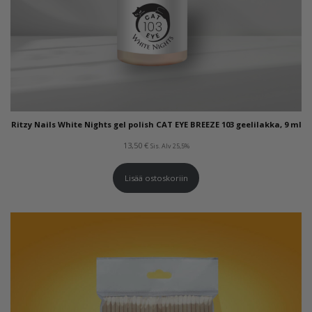
Ritzy Nails White Nights gel polish CAT EYE BREEZE 103 geelilakka, 9 ml
13,50
€
Sis. Alv 25,5%
Lisää ostoskoriin