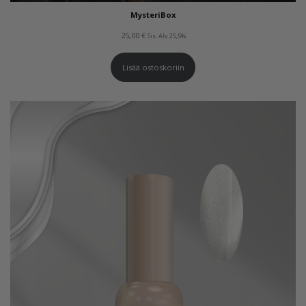
MysteriBox
25,00
€
Sis. Alv 25,5%
Lisää ostoskoriin