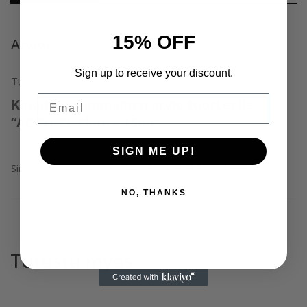
15% OFF
Arviot
Sign up to receive your discount.
Tuotearvioita ei vielä ole.
Email
Kirjoita ensimmäinen arvio tuotteelle
“ACRYGEL Florita 15ml”
SIGN ME UP!
Sinun on
kirjauduttava sisään
kun haluat kirjoittaa arvioinnin.
NO, THANKS
Tutustu myös