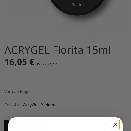
ACRYGEL Florita 15ml
16,05
€
Sis. Alv 25,5%
Varasto loppu
Osastot:
AcryGel
,
Yleinen
Arviot (0)