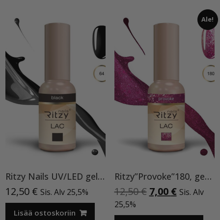
Ale!
Ritzy Nails UV/LED gel polish ”Black” 64, 9ml, geelilakka TPO vapaa
Ritzy”Provoke”180, geelilakka
Alkuperäinen
Nykyinen
12,50
€
12,50
€
7,00
€
Sis. Alv 25,5%
Sis. Alv
hinta
hinta
25,5%
Lisää ostoskoriin
oli:
on: