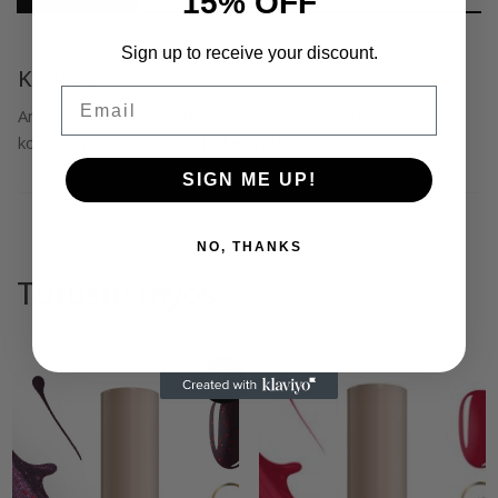
15% OFF
Sign up to receive your discount.
Kuvaus
Email
Antiseptinen öljy kynsille ja kynsinauhoille, jaloille,
kovettumille, kantapään halkeamille.
SIGN ME UP!
NO, THANKS
Tutustu myös
Ale!