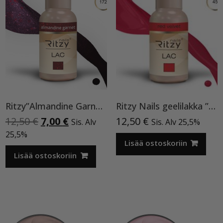
Ritzy”Almandine Garnet”,9 ml TPO-VAPAA
Ritzy Nails geelilakka ”Red Velvet” 45 TPO vapaa, 9 ml
Alkuperäinen
Nykyinen
12,50
€
7,00
€
12,50
€
Sis. Alv
Sis. Alv 25,5%
hinta
hinta
25,5%
oli:
on:
Lisää ostoskoriin
12,50 €.
7,00 €.
Lisää ostoskoriin