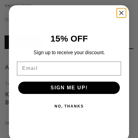
Varasto loppu
Osastot:
MAKEAR kynsituotteet
,
Yleinen
15% OFF
Arviot (0)
Sign up to receive your discount.
Email
Arviot
Tuotearvioita ei vielä ole.
SIGN ME UP!
Kirjoita ensimmäinen arvio tuotteelle “S56
Blue Moon – UV Gel Polish Makear”
NO, THANKS
Sinun on
kirjauduttava sisään
kun haluat kirjoittaa arvioinnin.