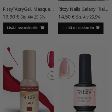
Ritzy”AcryGel, Masque Pink”15ml TPO-VAPAA
Ritzy Nails Galaxy ”Rainbow” 8ml
19,90
€
14,50
€
Sis. Alv 25,5%
Sis. Alv 25,5%
Lisää ostoskoriin
Lisää ostoskoriin