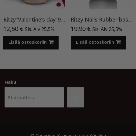
Ritzy”Valentine’s day”90, geelilakka TPO vapaa
Ritzy Nails Rubber base ”Pink Pearl” pohjageeli, 15 ml
12,50
€
19,90
€
Sis. Alv 25,5%
Sis. Alv 25,5%
Lisää ostoskoriin
Lisää ostoskoriin
Haku
Haku
© Copyright Kauneusstudio Kristiina