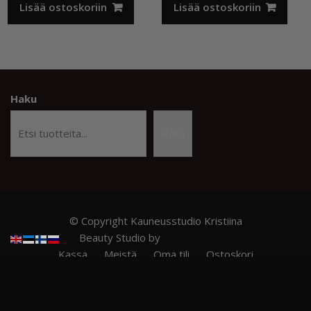
Lisää ostoskoriin
Lisää ostoskoriin
Haku
Haku
© Copyright Kauneusstudio Kristiina
Beauty Studio by
Acme Themes
Kassa
Meistä
Oma tili
Ostoskori
Privacy Policy
RITZY NAILS – Ammattilaistason kynsituotteet
TILAUS- JA TOIMITUSEHDOT
Verkkokauppa