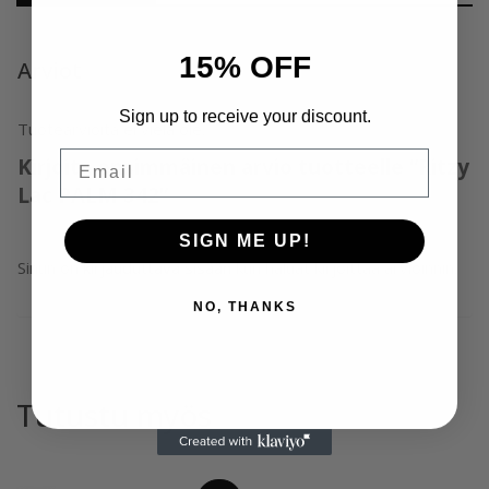
15% OFF
Arviot
Sign up to receive your discount.
Tuotearvioita ei vielä ole.
Email
Kirjoita ensimmäinen arvio tuotteelle “Ritzy
Lac PALM 342”
SIGN ME UP!
Sinun on
kirjauduttava sisään
kun haluat kirjoittaa arvioinnin.
NO, THANKS
Tutustu myös