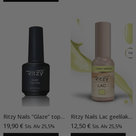
Ritzy Nails ”Glaze” top TPO vapaa
Ritzy Nails Lac geelilakka ”Neon Yellow”119 , 9ml TPO vapaa
19,90
€
12,50
€
Sis. Alv 25,5%
Sis. Alv 25,5%