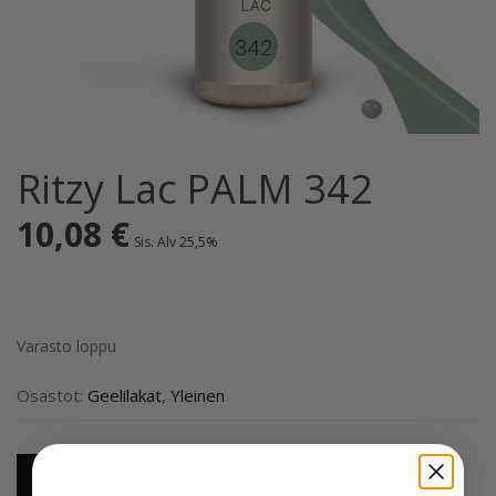
Ritzy Lac PALM 342
10,08
€
Sis. Alv 25,5%
Varasto loppu
Osastot:
Geelilakat
,
Yleinen
Arviot (0)