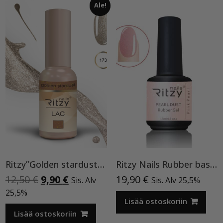
Ale!
Ritzy”Golden stardust”geelilakka,173 TPO vapaa
Ritzy Nails Rubber base ”Pink Pearl” pohjageeli, 15 ml
Alkuperäinen
Nykyinen
12,50
€
9,90
€
19,90
€
Sis. Alv
Sis. Alv 25,5%
hinta
hinta
25,5%
oli:
on:
Lisää ostoskoriin
12,50 €.
9,90 €.
Lisää ostoskoriin