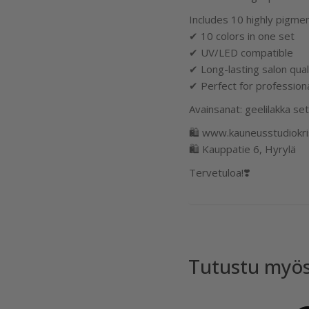
Includes 10 highly pigmen
✔ 10 colors in one set
✔ UV/LED compatible
✔ Long-lasting salon qual
✔ Perfect for profession
Avainsanat: geelilakka set
🛍 www.kauneusstudiokrist
🛍 Kauppatie 6, Hyrylä
Tervetuloa!❣️
Tutustu myö