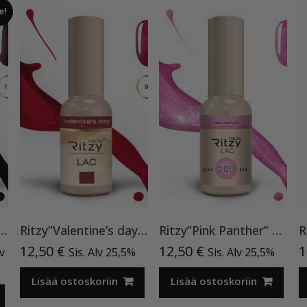
e!
ndine Garnet”,9 ml TPO-VAPAA
Ritzy”Valentine’s day”90, geelilakka TPO vapaa
Ritzy”Pink Panther” 200, Cat Eye
nen
inen
12,50
€
12,50
€
1
lv
Sis. Alv 25,5%
Sis. Alv 25,5%
a
Lisää ostoskoriin
Lisää ostoskoriin
€.