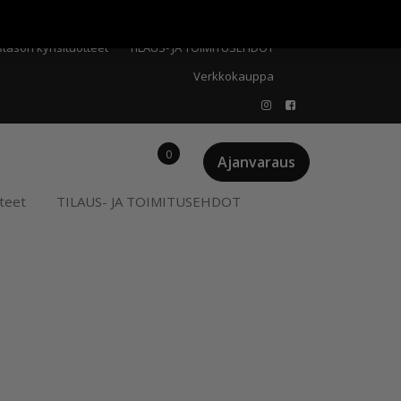
Meistä
Oma tili
Ostoskori
Privacy Policy
stason kynsituotteet
TILAUS- JA TOIMITUSEHDOT
Verkkokauppa
0
Ajanvaraus
teet
TILAUS- JA TOIMITUSEHDOT