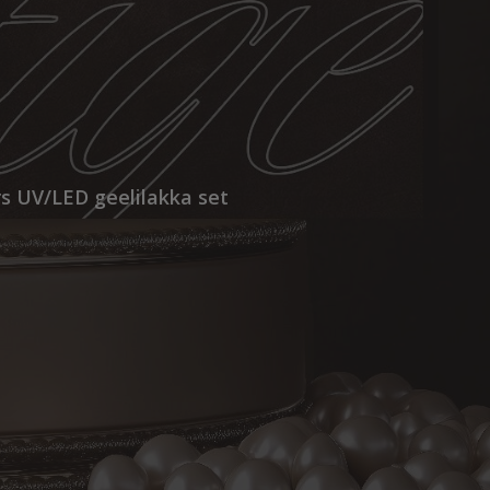
s UV/LED geelilakka set