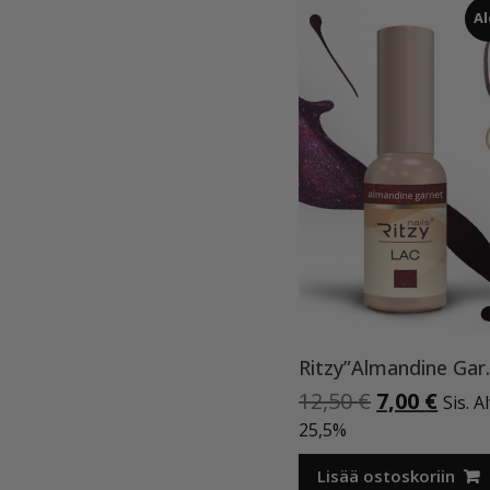
Al
Ritzy”Alma
Alkuperäi
Nyky
12,50
€
7,00
€
Sis. A
hinta
hint
25,5%
oli:
on:
12,50 €.
7,00 
Lisää ostoskoriin