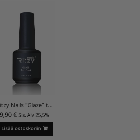
Ritzy Nails ”Glaze” top TPO vapaa
9,90
€
Sis. Alv 25,5%
Lisää ostoskoriin