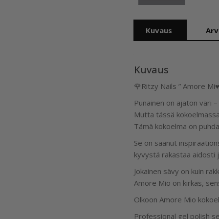
Kuvaus
Arv
Kuvaus
🌹Ritzy Nails ” Amore Mi♥️
Punainen on ajaton väri – 
Mutta tässä kokoelmassa s
Tämä kokoelma on puhdas
Se on saanut inspiraatio
kyvystä rakastaa aidosti ja
Jokainen sävy on kuin rak
Amore Mio on kirkas, sensu
Olkoon Amore Mio kokoelma
Professional gel polish s