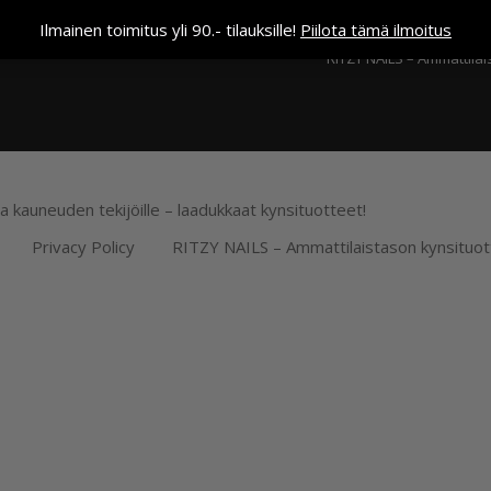
Kassa
Ilmainen toimitus yli 90.- tilauksille!
Piilota tämä ilmoitus
RITZY NAILS – Ammattilai
ja kauneuden tekijöille – laadukkaat kynsituotteet!
Privacy Policy
RITZY NAILS – Ammattilaistason kynsituot