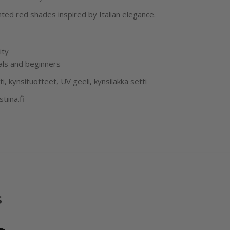
ted red shades inspired by Italian elegance.
ity
als and beginners
ti, kynsituotteet, UV geeli, kynsilakka setti
iina.fi
s