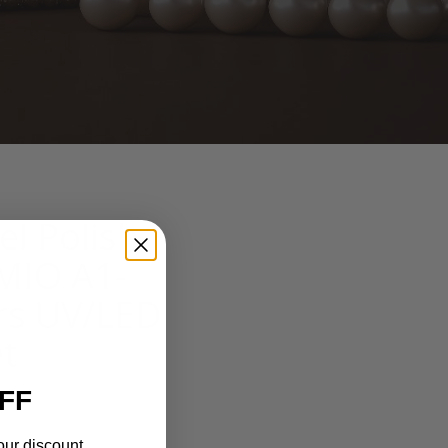
el Polish
MIO A1-
rs UV/LED
et
FF
our discount.