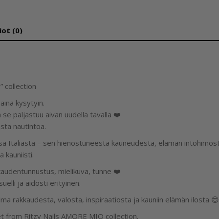
iot (0)
” collection
aina kysytyin.
e paljastuu aivan uudella tavalla ❤️
ta nautintoa.
nsa Italiasta – sen hienostuneesta kauneudesta, elämän intohimos
 kauniisti.
kaudentunnustus, mielikuva, tunne ❤️
elli ja aidosti erityinen.
 rakkaudesta, valosta, inspiraatiosta ja kauniin elämän ilosta 😍
et from Ritzy Nails AMORE MIO collection.