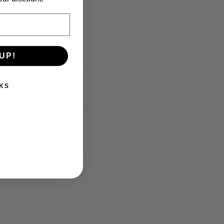
UP!
KS