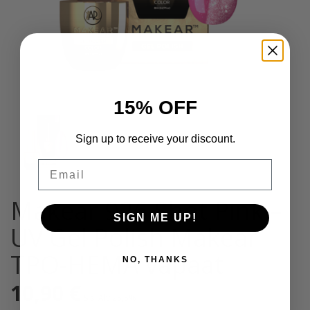
15% OFF
Sign up to receive your discount.
Email
Makear 926 Shot Pink –
SIGN ME UP!
UV Gel Polish Makear
TPO-HEMA vapaat
NO, THANKS
10,90
€
Sis. Alv 25,5%