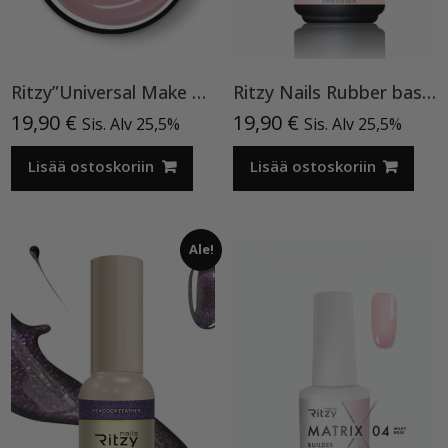
Ritzy”Universal Make Up”15ml, rakennegeeli TPO vapaa
Ritzy Nails Rubber base ”Pink Pearl” pohjageeli, 15 ml
19,90
€
19,90
€
Sis. Alv 25,5%
Sis. Alv 25,5%
Lisää ostoskoriin
Lisää ostoskoriin
Ale!