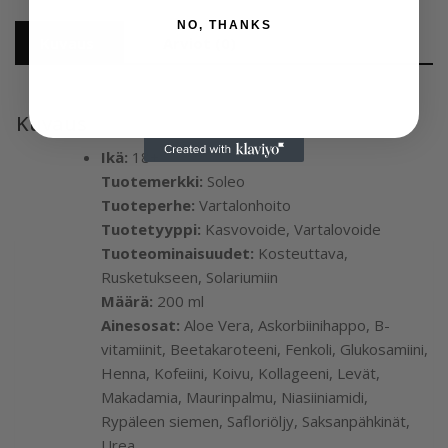
NO, THANKS
Kuvaus
Arviot (0)
Kuvaus
Ikä:
18+
Tuotemerkki:
Soleo
Tuoteperhe:
Vartalonhoito
Tuotetyyppi:
Kasvovoide, Vartalovoide
Tuoteominaisuudet:
Kosteuttava,
Rusketukseen, Solariumiin
Määrä:
200 ml
Ainesosat:
Aloe Vera, Askorbiinihappo, B-
vitamiinit, Beetakaroteeni, Fenkoli, Glukosamiini,
Henna, Kofeiini, Koivu, Kollageeni, Levät,
Makadamia, Maurinpalmu, Niasiiniamidi,
Rypäleen siemen, Safloriöljy, Saksanpähkinät,
Urea