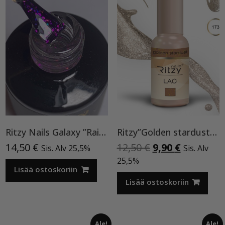
Ritzy Nails Galaxy ”Rainbow” 8ml
Ritzy”Golden stardust”geelilakka,173 TPO vapaa
Alkuperäinen
Nykyinen
14,50
€
12,50
€
9,90
€
Sis. Alv 25,5%
Sis. Alv
hinta
hinta
25,5%
Lisää ostoskoriin
oli:
on:
12,50 €.
9,90 €.
Lisää ostoskoriin
Ale!
Ale!