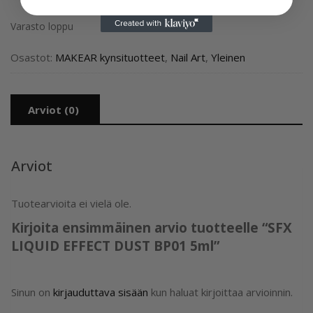
Varasto loppu
Osastot:
MAKEAR kynsituotteet
,
Nail Art
,
Yleinen
Arviot (0)
Arviot
Tuotearvioita ei vielä ole.
Kirjoita ensimmäinen arvio tuotteelle “SFX
LIQUID EFFECT DUST BP01 5ml”
Sinun on
kirjauduttava sisään
kun haluat kirjoittaa arvioinnin.