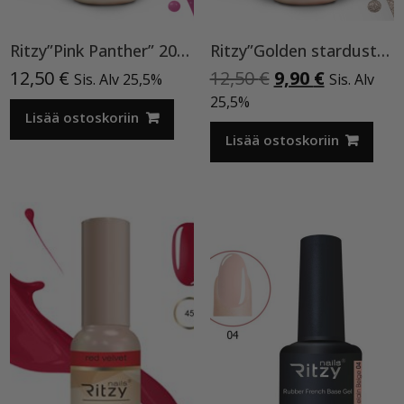
Ritzy”Pink Panther” 200, Cat Eye
Ritzy”Golden stardust”geelilakka,173 TPO vapaa
Alkuperäinen
Nykyinen
12,50
€
12,50
€
9,90
€
Sis. Alv 25,5%
Sis. Alv
hinta
hinta
25,5%
Lisää ostoskoriin
oli:
on:
12,50 €.
9,90 €.
Lisää ostoskoriin