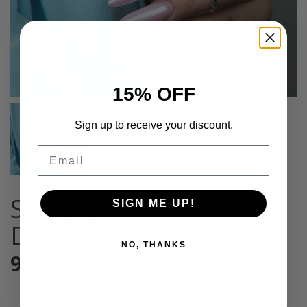
15% OFF
Sign up to receive your discount.
Email
SFX LIQUID EFFECT
SIGN ME UP!
DUST BP01 5ml
NO, THANKS
9,90
€
Sis. Alv 25,5%