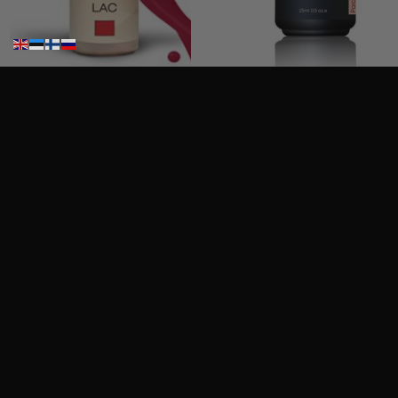
Ritzy Nails geelilakka ”Red Velvet” 45 TPO vapaa, 9 ml
Ritzy Nails Rubber”Porcelain Beige” 04,15ml
12,50
€
19,90
€
Sis. Alv 25,5%
Sis. Alv 25,5%
Lisää ostoskoriin
Lisää ostoskoriin
Haku
Haku