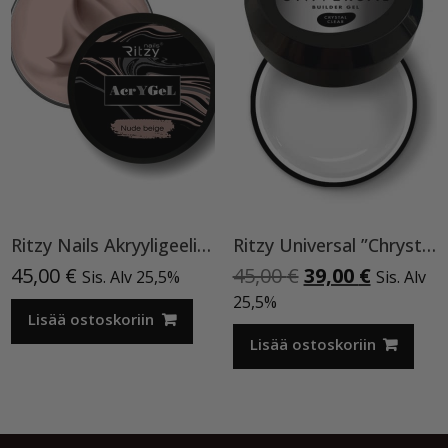
Ritzy Nails Akryyligeeli “Nude Beige”,56ml TPO vapaa
Ritzy Universal ”Chrystal clear” 50 ml TPO vapaa
Alkuperäinen
Nykyine
45,00
€
45,00
€
39,00
€
Sis. Alv 25,5%
Sis. Alv
hinta
hinta
25,5%
Lisää ostoskoriin
oli:
on:
45,00 €.
39,00 €.
Lisää ostoskoriin