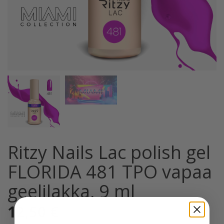
Ritzy Nails Lac polish gel
FLORIDA 481 TPO vapaa
geelilakka, 9 ml
12,50
€
Sis. Alv 25,5%