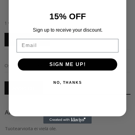
15% OFF
1 varastossa
Sign up to receive your discount.
Ritzy
Lisää ostoskoriin
Email
Nails
Lac
polish
SIGN ME UP!
gel
Osastot:
Geelilakat
,
Yleinen
FLORIDA
481
NO, THANKS
TPO
Arviot (0)
vapaa
geelilakka,
9
Arviot
ml
määrä
Tuotearvioita ei vielä ole.