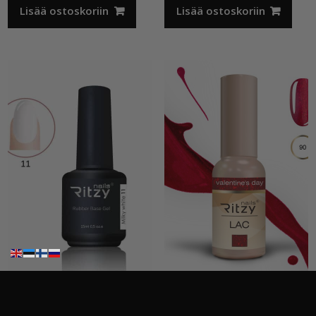
Lisää ostoskoriin
Lisää ostoskoriin
Ritzy Rubber”Milky White”11 , alusgeeli
Ritzy”Valentine’s day”90, geelilakka TPO vapaa