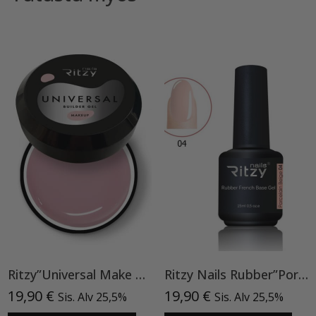
Ritzy”Universal Make Up”15ml, rakennegeeli TPO vapaa
Ritzy Nails Rubber”Porcelain Beige” 04,15ml
19,90
€
19,90
€
Sis. Alv 25,5%
Sis. Alv 25,5%