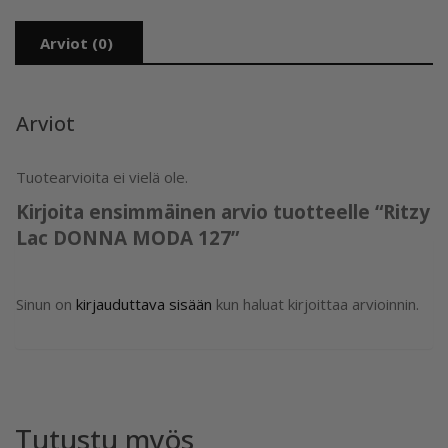
Arviot (0)
Arviot
Tuotearvioita ei vielä ole.
Kirjoita ensimmäinen arvio tuotteelle “Ritzy
Lac DONNA MODA 127”
Sinun on
kirjauduttava sisään
kun haluat kirjoittaa arvioinnin.
Tutustu myös