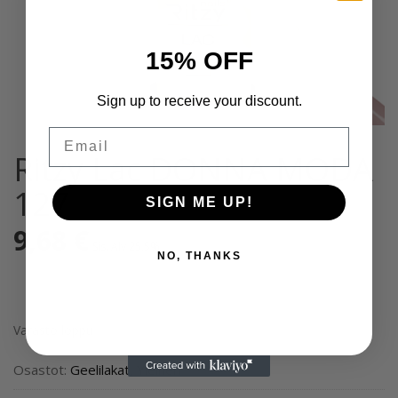
15% OFF
Sign up to receive your discount.
Email
Ritzy Lac DONNA MODA
127
SIGN ME UP!
9,68
€
Sis. Alv 25,5%
NO, THANKS
Varasto loppu
Osastot:
Geelilakat
,
Yleinen