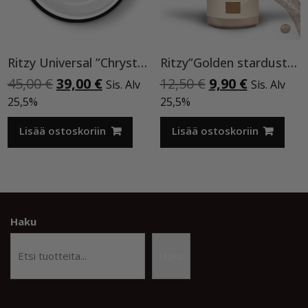
Ritzy Universal ”Chrystal clear” 50 ml TPO vapaa
Ritzy”Golden stardust”geelilakka,173 TPO vapaa
Alkuperäinen
Nykyinen
Alkuperäinen
Nykyinen
45,00
€
39,00
€
12,50
€
9,90
€
Sis. Alv
Sis. Alv
hinta
hinta
hinta
hinta
25,5%
25,5%
oli:
on:
oli:
on:
45,00 €.
39,00 €.
12,50 €.
9,90 €.
Lisää ostoskoriin
Lisää ostoskoriin
Haku
Haku