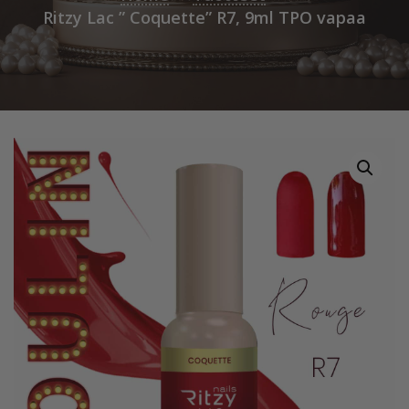
Ritzy Lac ” Coquette” R7, 9ml TPO vapaa