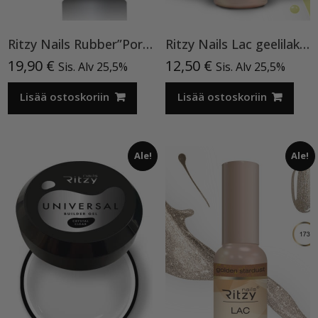
Ritzy Nails Rubber”Porcelain Beige” 04,15ml
Ritzy Nails Lac geelilakka ”Neon Yellow”119 , 9ml TPO vapaa
19,90
€
12,50
€
Sis. Alv 25,5%
Sis. Alv 25,5%
Lisää ostoskoriin
Lisää ostoskoriin
Ale!
Ale!