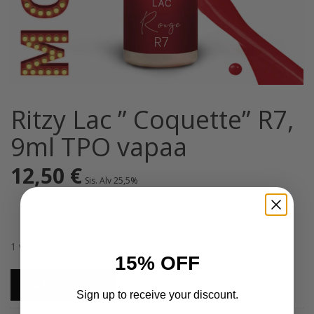
Ritzy Lac ” Coquette” R7,
9ml TPO vapaa
12,50
€
Sis. Alv 25,5%
1 varastossa
15% OFF
Ritzy
Lisää ostoskoriin
Lac
Sign up to receive your discount.
"