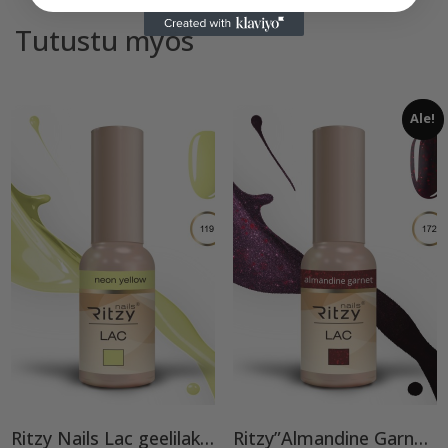
Tutustu myös
Ale!
Ritzy Nails Lac geelilakka ”Neon Yellow”119 , 9ml TPO vapaa
Ritzy”Almandine Garnet”,9 ml TPO-VAPAA