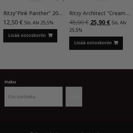
Ritzy”Pink Panther” 200, Cat Eye
Ritzy Architect “Cream” rakennegeeli,50ml
Alkuperäinen
Nykyine
12,50
€
45,00
€
25,90
€
Sis. Alv 25,5%
Sis. Alv
hinta
hinta
25,5%
Lisää ostoskoriin
oli:
on:
45,00 €.
25,90 €.
Lisää ostoskoriin
Haku
Haku