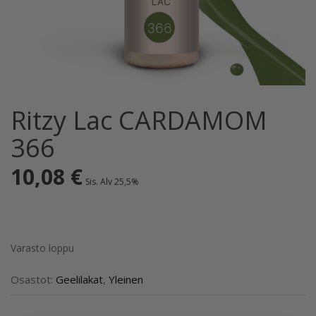
Ritzy Lac CARDAMOM
366
10,08
€
Sis. Alv 25,5%
Varasto loppu
Osastot:
Geelilakat
,
Yleinen