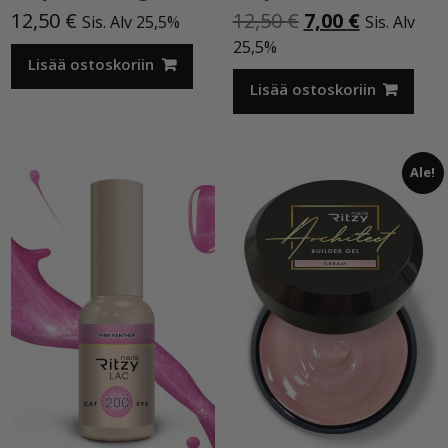
Alkuperäinen
Nykyinen
12,50
€
12,50
€
7,00
€
Sis. Alv 25,5%
Sis. Alv
hinta
hinta
25,5%
Lisää ostoskoriin
oli:
on:
12,50 €.
7,00 €.
Lisää ostoskoriin
Ale!