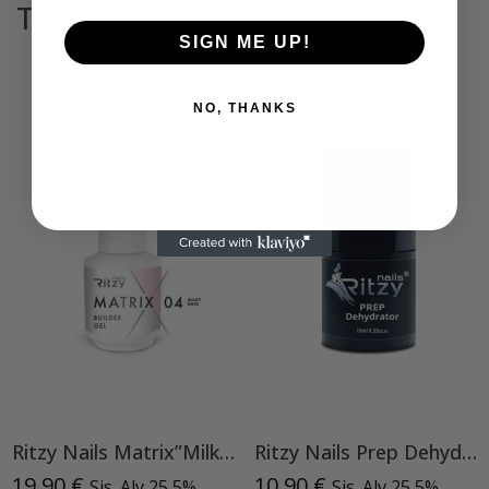
Tutustu myös
SIGN ME UP!
NO, THANKS
Ritzy Nails Matrix”Milky Rose” rakennegeeli, 04 9ml, Bottle builder gel
Ritzy Nails Prep Dehydrator
19,90
€
10,90
€
Sis. Alv 25,5%
Sis. Alv 25,5%