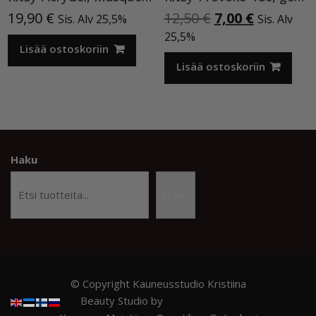
Alkuperäinen
Nykyinen
19,90
€
12,50
€
7,00
€
Sis. Alv 25,5%
Sis. Alv
hinta
hinta
25,5%
Lisää ostoskoriin
oli:
on:
12,50 €.
7,00 €.
Lisää ostoskoriin
Haku
Haku
© Copyright Kauneusstudio Kristiina
Beauty Studio by
Acme Themes