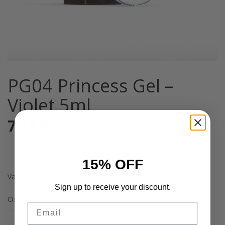
PG04 Princess Gel –
Violet 5ml
7,18
€
Sis. Alv 25,5%
15% OFF
Varasto loppu
Sign up to receive your discount.
Osastot:
MAKEAR kynsituotteet
,
Nail Art
,
Yleinen
Email