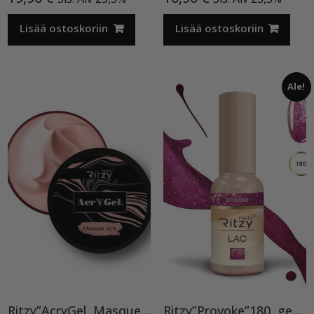
Lisää ostoskoriin
Lisää ostoskoriin
Ale!
Ritzy”AcryGel, Masque Pink”15ml TPO-VAPAA
Ritzy”Provoke”180, geelilakka