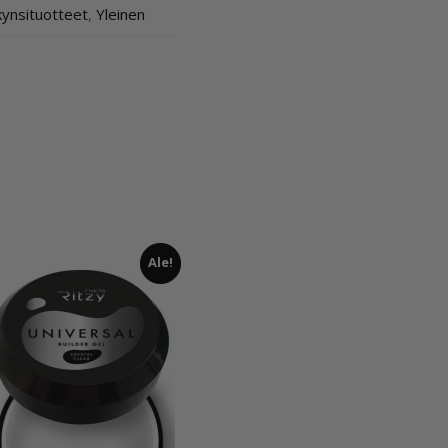
ynsituotteet
,
Yleinen
Ale!