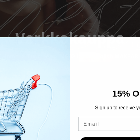
Verkkokauppa
Home
Tuotteet
NG02 UV Gel Polish MAKEAR
15% O
Sign up to receive y
Email