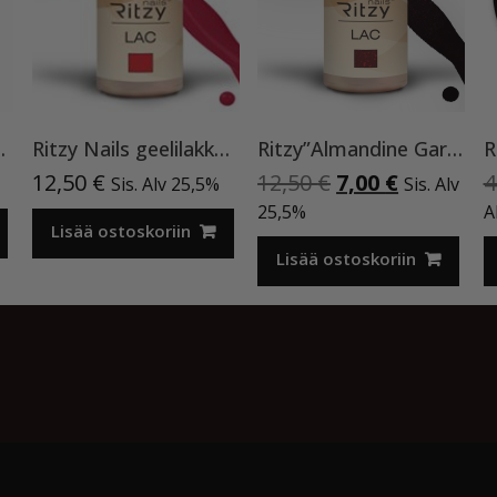
top TPO vapaa
Ritzy Nails geelilakka ”Red Velvet” 45 TPO vapaa, 9 ml
Ritzy”Almandine Garnet”,9 ml TPO-VAPAA
Alkuperäinen
Nykyinen
12,50
€
12,50
€
7,00
€
4
Sis. Alv 25,5%
Sis. Alv
hinta
hinta
25,5%
A
Lisää ostoskoriin
oli:
on:
12,50 €.
7,00 €.
Lisää ostoskoriin