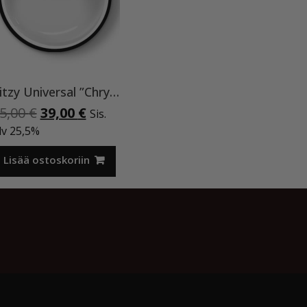
Ritzy Universal ”Chrystal clear” 50 ml TPO vapaa
Alkuperäinen
Nykyinen
5,00
€
39,00
€
Sis.
hinta
hinta
lv 25,5%
oli:
on:
45,00 €.
39,00 €.
Lisää ostoskoriin