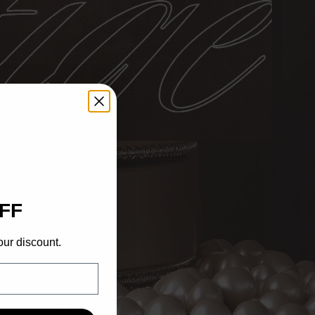
FF
our discount.