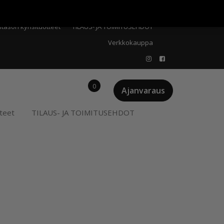
Meistä
Oma tili
Ostoskori
Privacy Policy
stason kynsituotteet
TILAUS- JA TOIMITUSEHDOT
Verkkokauppa
0
Ajanvaraus
teet
TILAUS- JA TOIMITUSEHDOT