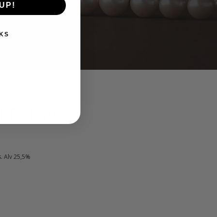
UP!
KS
 Polish
kyinen
s. Alv 25,5%
nta
:
90 €.