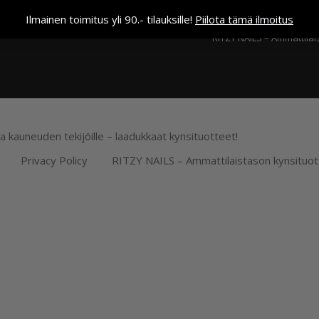
Kassa
Ilmainen toimitus yli 90.- tilauksille!
Piilota tämä ilmoitus
RITZY NAILS – Ammattilai
ja kauneuden tekijöille – laadukkaat kynsituotteet!
Privacy Policy
RITZY NAILS – Ammattilaistason kynsituot