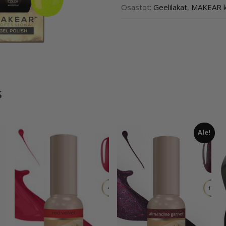
Osastot:
Geelilakat
,
MAKEAR k
s
Ale!