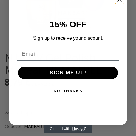
15% OFF
Sign up to receive your discount.
Email
N18 UV Gel Polish
Makear HEMAFREE
SIGN ME UP!
8,79
€
Sis. Alv 25,5%
NO, THANKS
Varasto loppu
Osastot:
MAKEAR kynsituotteet
,
Yleinen