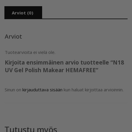
Arviot (0)
Arviot
Tuotearvioita ei vielä ole.
Kirjoita ensimmäinen arvio tuotteelle “N18
UV Gel Polish Makear HEMAFREE”
Sinun on
kirjauduttava sisään
kun haluat kirjoittaa arvioinnin.
Tutustu myös