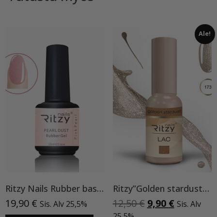
Ale!
Ritzy Nails Rubber base ”Pink Pearl” pohjageeli, 15 ml
Ritzy”Golden stardust”geelilakka,173 TPO vapaa
Alkuperäinen
Nykyinen
19,90
€
12,50
€
9,90
€
Sis. Alv 25,5%
Sis. Alv
hinta
hinta
25,5%