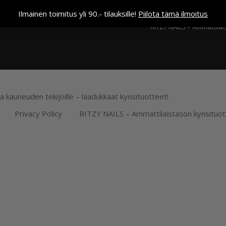
Kassa
Ilmainen toimitus yli 90.- tilauksille!
Piilota tämä ilmoitus
RITZY NAILS – Ammattilai
ja kauneuden tekijöille – laadukkaat kynsituotteet!
Privacy Policy
RITZY NAILS – Ammattilaistason kynsituot