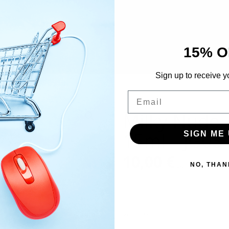
15% O
Sign up to receive y
Email
Milky Nude, 
15ml – JG03
SIGN ME 
10,00
€
Sis. Alv 25,5%
NO, THAN
Varasto loppu