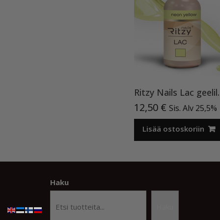
Ritzy Nails Lac geel
12,50
€
Sis. Alv 25,5%
Lisää ostoskoriin
Haku
Haku