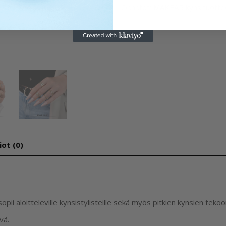
Osastot:
MAKEAR kynsituotte
iot (0)
sopii aloitteleville kynsistylisteille sekä myös pitkien kynsien tekoo
vä.