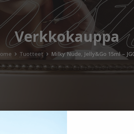
Verkkokauppa
ome
Tuotteet
Milky Nude, Jelly&Go 15ml – JG