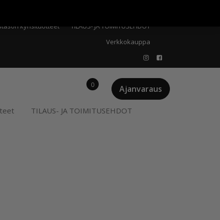
Meistä
Oma tili
Ostoskori
Privacy Policy
stason kynsituotteet
TILAUS- JA TOIMITUSEHDOT
Verkkokauppa
0
Ajanvaraus
teet
TILAUS- JA TOIMITUSEHDOT