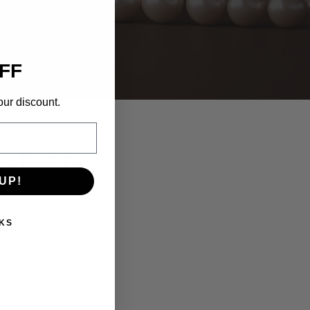
FF
our discount.
Jelly&Go
UP!
KS