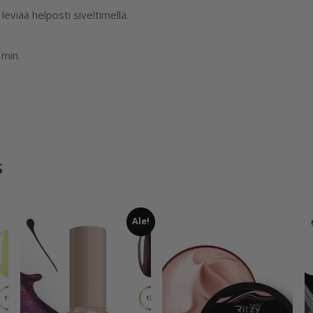
leviää helposti siveltimellä.
min.
s
Ale!