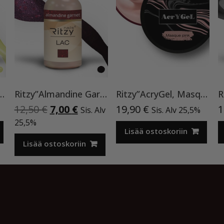
ilakka ”Neon Yellow”119 , 9ml TPO vapaa
Ritzy”Almandine Garnet”,9 ml TPO-VAPAA
Ritzy”AcryGel, Masque Pink”15ml TPO-VAPAA
Alkuperäinen
Nykyinen
12,50
€
7,00
€
19,90
€
1
Sis. Alv
Sis. Alv 25,5%
hinta
hinta
25,5%
oli:
on:
Lisää ostoskoriin
12,50 €.
7,00 €.
Lisää ostoskoriin