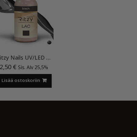
Ritzy Nails UV/LED gel polish ”Black” 64, 9ml, geelilakka TPO vapaa
2,50
€
Sis. Alv 25,5%
Lisää ostoskoriin