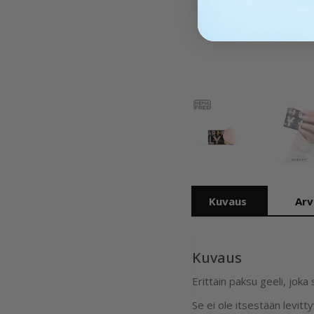
Kuvaus
Arv
Kuvaus
Erittäin paksu geeli, joka 
Se ei ole itsestään levitty