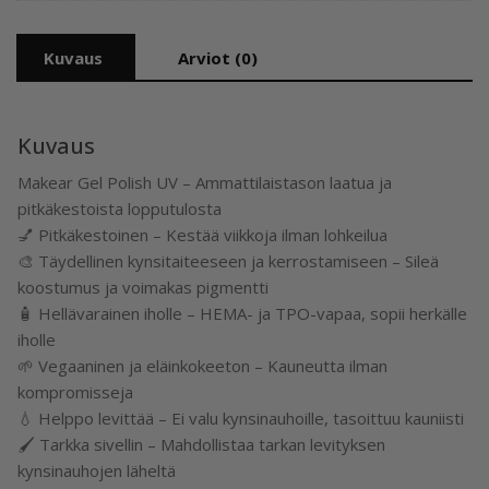
8ml
HEMA-
TPO
Kuvaus
Arviot (0)
vapaita
määrä
Kuvaus
Makear Gel Polish UV – Ammattilaistason laatua ja
pitkäkestoista lopputulosta
💅 Pitkäkestoinen – Kestää viikkoja ilman lohkeilua
🎨 Täydellinen kynsitaiteeseen ja kerrostamiseen – Sileä
koostumus ja voimakas pigmentti
🧴 Hellävarainen iholle – HEMA- ja TPO-vapaa, sopii herkälle
iholle
🌱 Vegaaninen ja eläinkokeeton – Kauneutta ilman
kompromisseja
💧 Helppo levittää – Ei valu kynsinauhoille, tasoittuu kauniisti
🖌 Tarkka sivellin – Mahdollistaa tarkan levityksen
kynsinauhojen läheltä