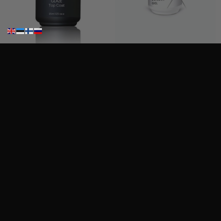
Ritzy Nails ”Glaze” top TPO vapaa
Ritzy Nails Matrix”Milky Rose” rakennegeeli, 04 9ml, Bottle builder gel
19,90
€
19,90
€
Sis. Alv 25,5%
Sis. Alv 25,5%
Lisää ostoskoriin
Lisää ostoskoriin
Haku
Haku