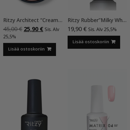
Ritzy Architect “Cream” rakennegeeli,50ml
Ritzy Rubber”Milky White”11 , alusgeeli
Alkuperäinen
Nykyinen
45,00
€
25,90
€
19,90
€
Sis. Alv
Sis. Alv 25,5%
hinta
hinta
25,5%
oli:
on:
Lisää ostoskoriin
45,00 €.
25,90 €.
Lisää ostoskoriin