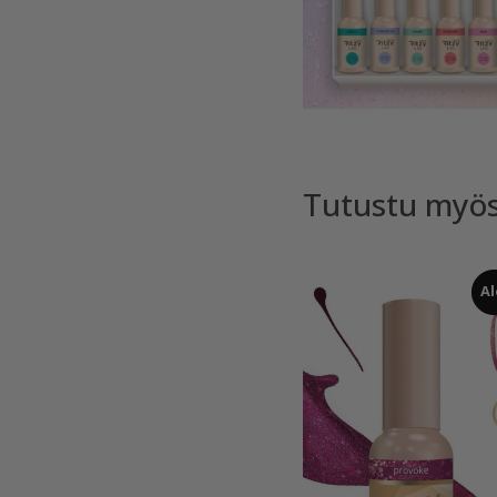
Tutustu myö
Al