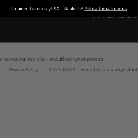
Kassa
Ilmainen toimitus yli 90.- tilauksille!
Piilota tämä ilmoitus
RITZY NAILS – Ammattilai
ja kauneuden tekijöille – laadukkaat kynsituotteet!
Privacy Policy
RITZY NAILS – Ammattilaistason kynsituot