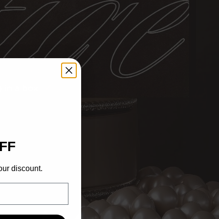
 in a box
FF
our discount.