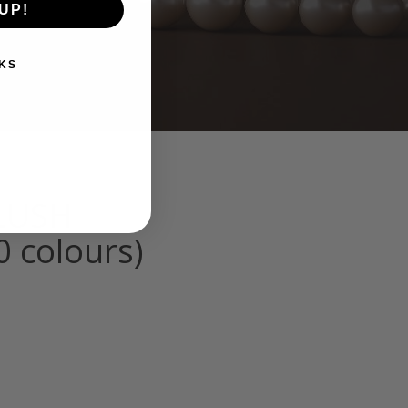
UP!
KS
LUSH
0 colours)