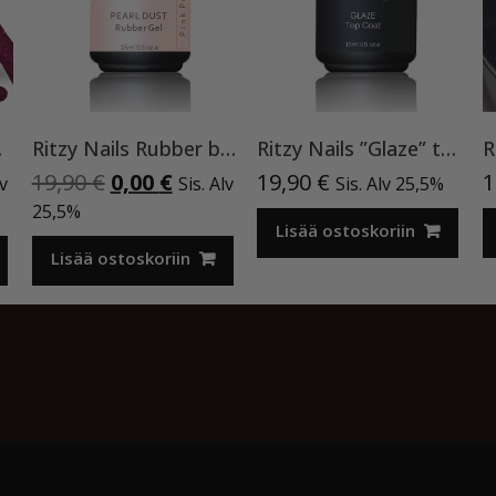
lakka
Ritzy Nails Rubber base ”Pink Pearl” pohjageeli, 15 ml
Ritzy Nails ”Glaze” top TPO vapaa
nen
inen
Alkuperäinen
Nykyinen
19,90
€
0,00
€
19,90
€
1
lv
Sis. Alv
Sis. Alv 25,5%
a
hinta
hinta
25,5%
oli:
on:
Lisää ostoskoriin
€.
19,90 €.
0,00 €.
Lisää ostoskoriin