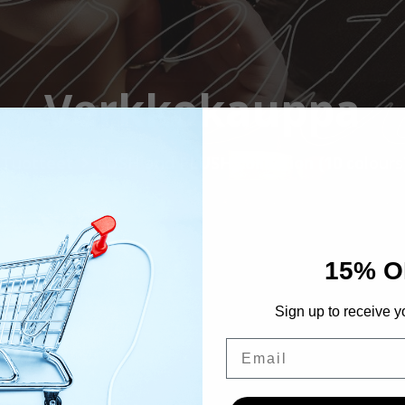
Verkkokauppa
Tuotteet
LUSH and PLUSH collection (10 colours)
15% O
Sign up to receive y
Email