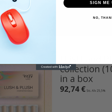
SIGN ME 
NO, THAN
LUSH and P
collection (1
in a box
92,74
€
Sis. Alv 25,5%