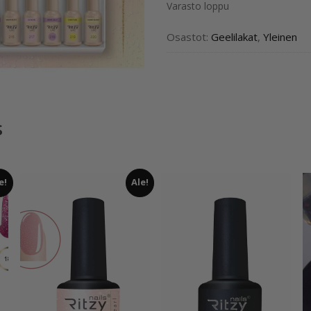
Varasto loppu
Osastot:
Geelilakat
,
Yleinen
s
e!
Ale!