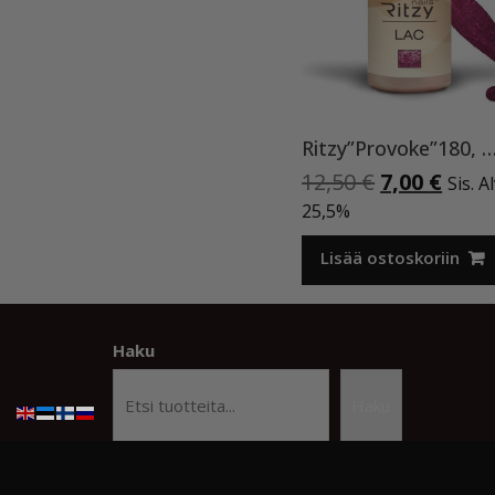
Ritzy”Provoke”180, geeli
Alkuperäi
Nyky
12,50
€
7,00
€
Sis. A
hinta
hint
25,5%
oli:
on:
12,50 €.
7,00 
Lisää ostoskoriin
Haku
Haku