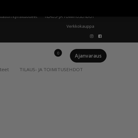
Meistä
Oma tili
Ostoskori
Privacy Policy
stason kynsituotteet
TILAUS- JA TOIMITUSEHDOT
Verkkokauppa
0
Ajanvaraus
teet
TILAUS- JA TOIMITUSEHDOT